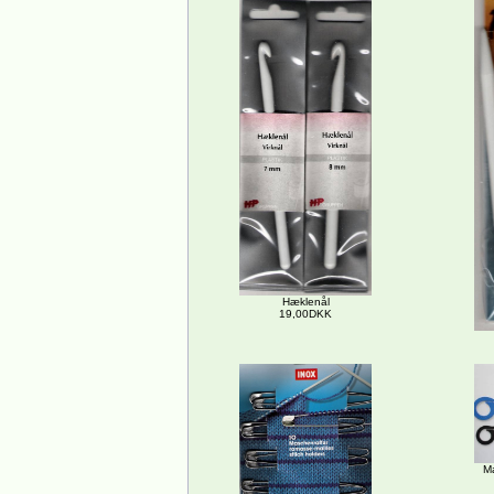
Hæklenål
19,00DKK
M