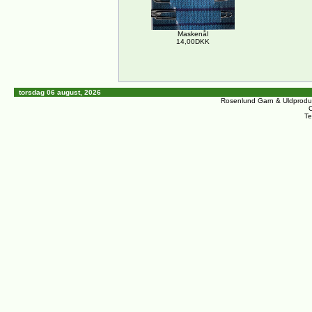
Maskenål
14,00DKK
torsdag 06 august, 2026
Rosenlund Garn & Uldprodu
C
Te