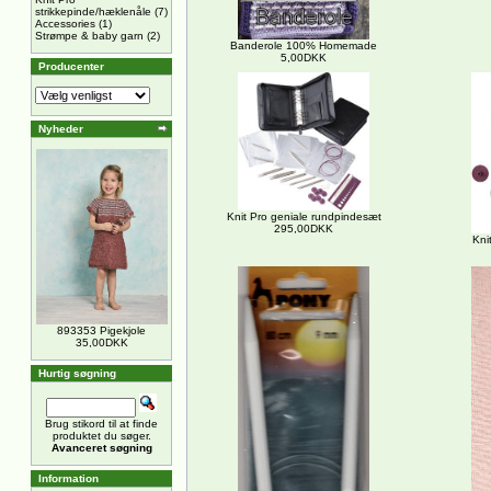
strikkepinde/hæklenåle
(7)
Accessories
(1)
Strømpe & baby garn
(2)
Banderole 100% Homemade
5,00DKK
Producenter
Nyheder
Knit Pro geniale rundpindesæt
295,00DKK
Kni
893353 Pigekjole
35,00DKK
Hurtig søgning
Brug stikord til at finde
produktet du søger.
Avanceret søgning
Information