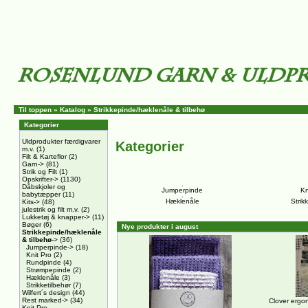
Til toppen
»
Katalog
»
Strikkepinde/hæklenåle & tilbehø
Kategorier
Uldprodukter færdigvarer
Kategorier
m.v.
(1)
Filt & Karteflor
(2)
Garn->
(81)
Strik og Filt
(1)
Opskrifter->
(1130)
Dåbskjoler og
Jumperpinde
Kn
babytæpper
(11)
Hæklenåle
Strik
Kits->
(48)
julestrik og filt m.v.
(2)
Lukketøj & knapper->
(11)
Bøger
(6)
Nye produkter i august
Strikkepinde/hæklenåle
& tilbehø
->
(36)
Jumperpinde->
(18)
Knit Pro
(2)
Rundpinde
(4)
Strømpepinde
(2)
Hæklenåle
(3)
Strikketilbehør
(7)
Wilfert´s design
(44)
Rest marked->
(34)
Clover ergo
Knit Pro