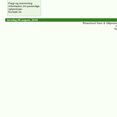
Fragt og returnering
Information om personlige
oplysninger
Kontakt os
torsdag 06 august, 2026
Rosenlund Garn & Uldprodu
C
Te