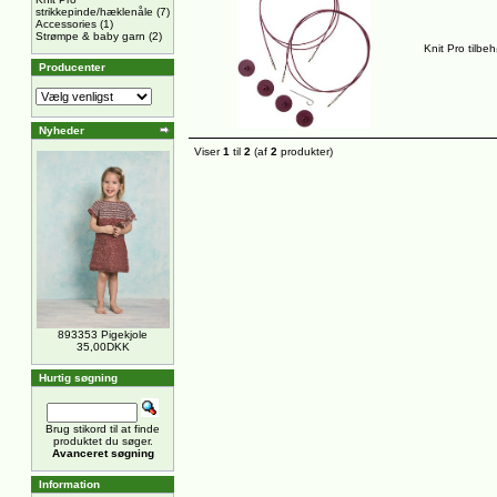
strikkepinde/hæklenåle
(7)
Accessories
(1)
Strømpe & baby garn
(2)
Knit Pro tilbe
Producenter
Nyheder
Viser
1
til
2
(af
2
produkter)
893353 Pigekjole
35,00DKK
Hurtig søgning
Brug stikord til at finde
produktet du søger.
Avanceret søgning
Information