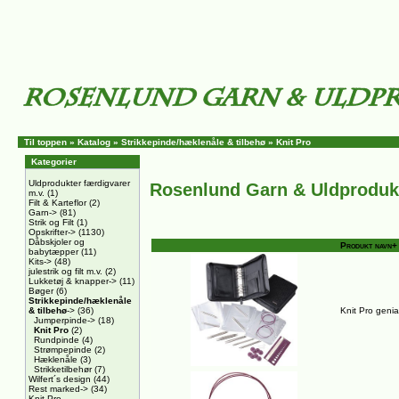
Til toppen
»
Katalog
»
Strikkepinde/hæklenåle & tilbehø
»
Knit Pro
Kategorier
Uldprodukter færdigvarer
Rosenlund Garn & Uldproduk
m.v.
(1)
Filt & Karteflor
(2)
Garn->
(81)
Strik og Filt
(1)
Opskrifter->
(1130)
Dåbskjoler og
Produkt navn+
babytæpper
(11)
Kits->
(48)
julestrik og filt m.v.
(2)
Lukketøj & knapper->
(11)
Bøger
(6)
Strikkepinde/hæklenåle
& tilbehø
->
(36)
Knit Pro geni
Jumperpinde->
(18)
Knit Pro
(2)
Rundpinde
(4)
Strømpepinde
(2)
Hæklenåle
(3)
Strikketilbehør
(7)
Wilfert´s design
(44)
Rest marked->
(34)
Knit Pro