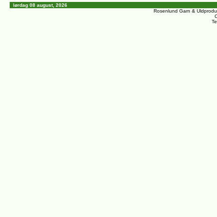
lørdag 08 august, 2026
Rosenlund Garn & Uldprodu
C
Te