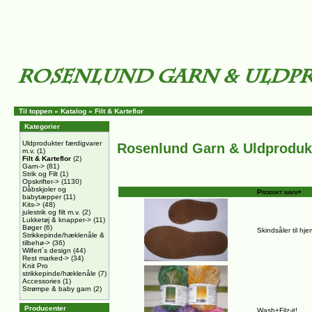
Til toppen
»
Katalog
»
Filt & Karteflor
Kategorier
Uldprodukter færdigvarer
Rosenlund Garn & Uldproduk
m.v.
(1)
Filt & Karteflor
(2)
Garn->
(81)
Strik og Filt
(1)
Opskrifter->
(1130)
Dåbskjoler og
Produkt navn+
babytæpper
(11)
Kits->
(48)
julestrik og filt m.v.
(2)
Lukketøj & knapper->
(11)
Bøger
(6)
Skindsåler til hj
Strikkepinde/hæklenåle &
tilbehø->
(36)
Wilfert´s design
(44)
Rest marked->
(34)
Knit Pro
strikkepinde/hæklenåle
(7)
Accessories
(1)
Strømpe & baby garn
(2)
Producenter
Wash+Filz-it!