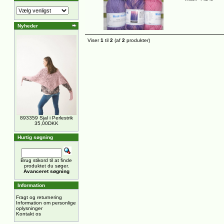
Nyheder
Viser
1
til
2
(af
2
produkter)
893359 Sjal i Perlestrik
35,00DKK
Hurtig søgning
Brug stikord til at finde
produktet du søger.
Avanceret søgning
Information
Fragt og returnering
Information om personlige
oplysninger
Kontakt os