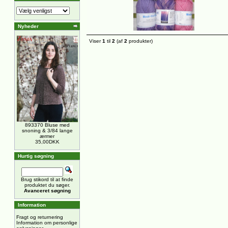
Nyheder
Viser
1
til
2
(af
2
produkter)
893370 Bluse med
snoning & 3/84 lange
ærmer
35,00DKK
Hurtig søgning
Brug stikord til at finde
produktet du søger.
Avanceret søgning
Information
Fragt og returnering
Information om personlige