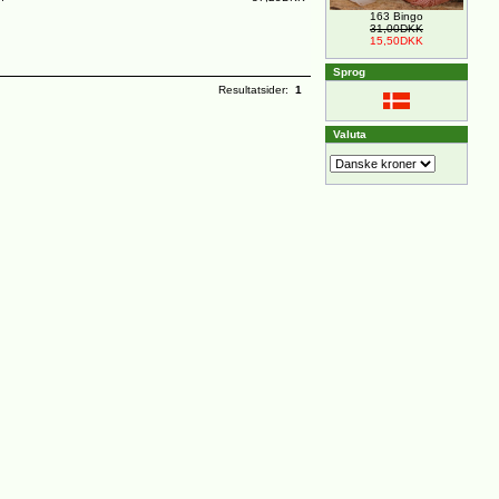
163 Bingo
31,00DKK
15,50DKK
Sprog
Resultatsider:
1
Valuta