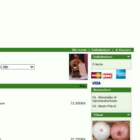
Min konto
|
Indkøbskurv
|
til Kassen
Indkøbskurv
0 items
:
Pris
Bestsellere
01.
Skindsåler til
hjemmesko/futter
ort
71,50DKK
02.
Wash+Filz-it!
Tilbud
n
37,25DKK