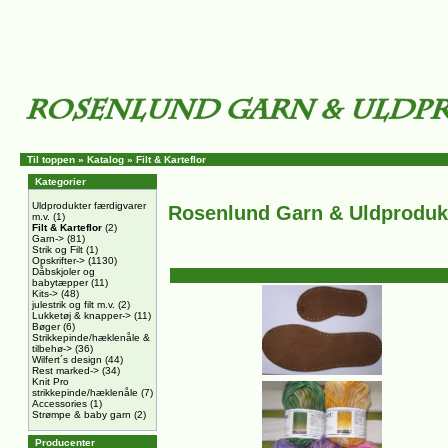
Til toppen
»
Katalog
»
Filt & Karteflor
Kategorier
Uldprodukter færdigvarer
Rosenlund Garn & Uldproduk
m.v.
(1)
Filt & Karteflor
(2)
Garn->
(81)
Strik og Filt
(1)
Opskrifter->
(1130)
Dåbskjoler og
babytæpper
(11)
Kits->
(48)
julestrik og filt m.v.
(2)
Lukketøj & knapper->
(11)
Bøger
(6)
Strikkepinde/hæklenåle &
tilbehø->
(36)
Wilfert´s design
(44)
Rest marked->
(34)
Knit Pro
strikkepinde/hæklenåle
(7)
Accessories
(1)
Strømpe & baby garn
(2)
Producenter