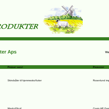
ter Aps
Vis
Produkt navn+
Producent
Skindsåler til hjemmesko/futter
Rosenlund imp
Wash+Filz-it!
Coats HP Gar