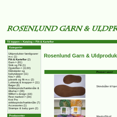
Til toppen
»
Katalog
»
Filt & Karteflor
Kategorier
Uldprodukter færdigvarer
Rosenlund Garn & Uldproduk
m.v.
(1)
Filt & Karteflor
(2)
Garn->
(81)
Strik og Filt
(1)
Opskrifter->
(1130)
Dåbskjoler og
Produkt navn+
babytæpper
(11)
Kits->
(48)
julestrik og filt m.v.
(2)
Lukketøj & knapper->
(11)
Bøger
(6)
Skindsåler til hj
Strikkepinde/hæklenåle &
tilbehø->
(36)
Wilfert´s design
(44)
Rest marked->
(34)
Knit Pro
strikkepinde/hæklenåle
(7)
Accessories
(1)
Strømpe & baby garn
(2)
Producenter
Wash+Filz-it!