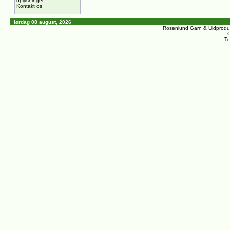
oplysninger
Kontakt os
lørdag 08 august, 2026
Rosenlund Garn & Uldprodu
C
Te