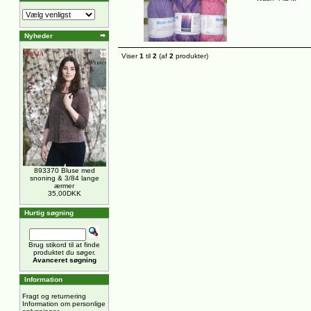
Nyheder
Viser
1
til
2
(af
2
produkter)
893370 Bluse med
snoning & 3/84 lange
ærmer
35,00DKK
Hurtig søgning
Brug stikord til at finde
produktet du søger.
Avanceret søgning
Information
Fragt og returnering
Information om personlige