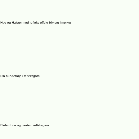
Hue og Halsrør med refleks effekt bliv set i mørket
Rib hundetrøje i refleksgarn
Elefanthue og vanter i refleksgarn