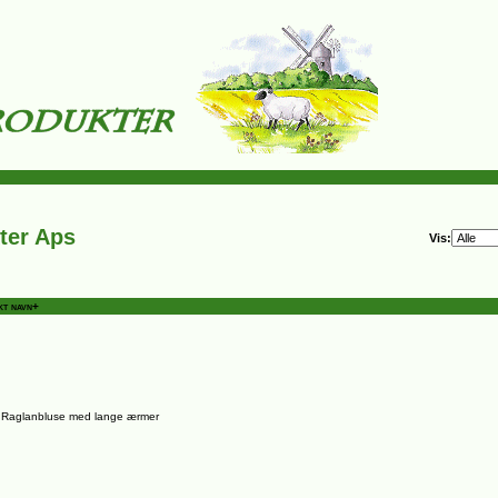
ter Aps
Vis:
kt navn+
Raglanbluse med lange ærmer