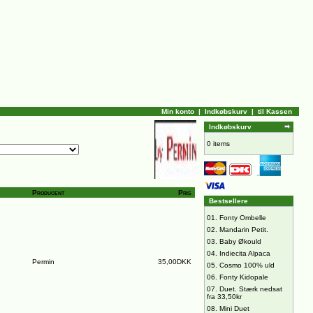
Min konto
|
Indkøbskurv
|
til Kassen
Indkøbskurv
0 items
Producent
Pris
Bestsellere
01.
Fonty Ombelle
02.
Mandarin Petit.
03.
Baby Økould
04.
Indiecita Alpaca
Permin
35,00DKK
05.
Cosmo 100% uld
06.
Fonty Kidopale
07.
Duet. Stærk nedsat
fra 33,50kr
08.
Mini Duet