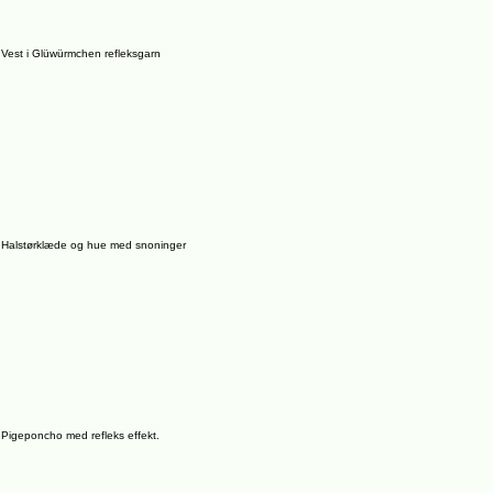
Vest i Glüwürmchen refleksgarn
Halstørklæde og hue med snoninger
Pigeponcho med refleks effekt.