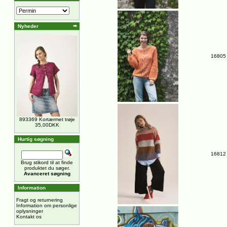
Nyheder
16805 
893369 Kortærmet trøje
35,00DKK
Hurtig søgning
16812 
Brug stikord til at finde
produktet du søger.
Avanceret søgning
Information
Fragt og returnering
Information om personlige
oplysninger
Kontakt os