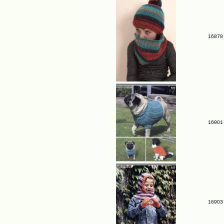
16878 
16901 
16903 