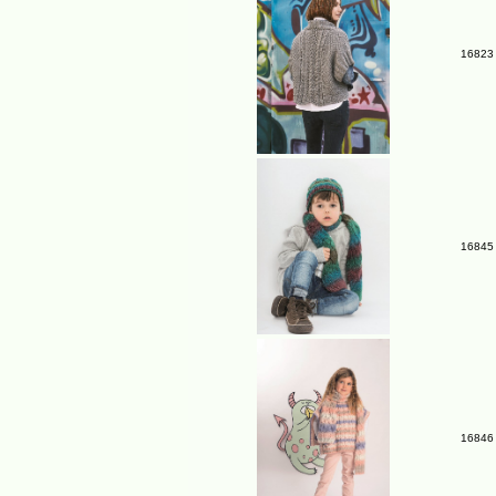
16823 
16845 
16846 