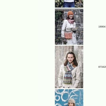
16904 
873428