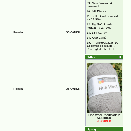
09.
New Zealandsk
Lammeuld
10.
MK Bianca
11.
Soft. Stærkt nedsat
fra 27,50kr
12.
Big Soft.Stærkt
nedsat fra 27.50kr
Permin
35,00DKK
13.
134 Candy
14.
Kido Lamé
15.
.Premier/Dazzle (10-
12 skiftende kvalitet),
Rest ngl.stærkt NED
Tilbud
Permin
35,00DKK
Fine Wool Rheumagarn
54,50DKK
45,00DKK
Sprog