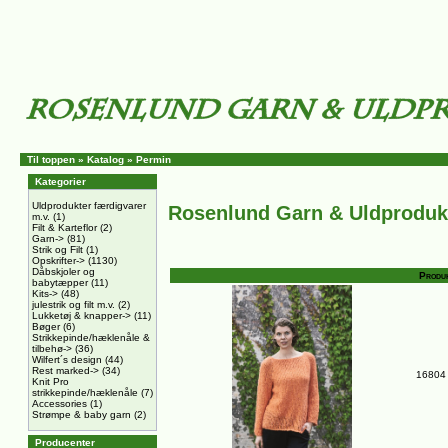
Til toppen
»
Katalog
»
Permin
Kategorier
Uldprodukter færdigvarer
Rosenlund Garn & Uldproduk
m.v.
(1)
Filt & Karteflor
(2)
Garn->
(81)
Strik og Filt
(1)
Opskrifter->
(1130)
Dåbskjoler og
Produ
babytæpper
(11)
Kits->
(48)
julestrik og filt m.v.
(2)
Lukketøj & knapper->
(11)
Bøger
(6)
Strikkepinde/hæklenåle &
tilbehø->
(36)
Wilfert´s design
(44)
Rest marked->
(34)
16804 
Knit Pro
strikkepinde/hæklenåle
(7)
Accessories
(1)
Strømpe & baby garn
(2)
Producenter