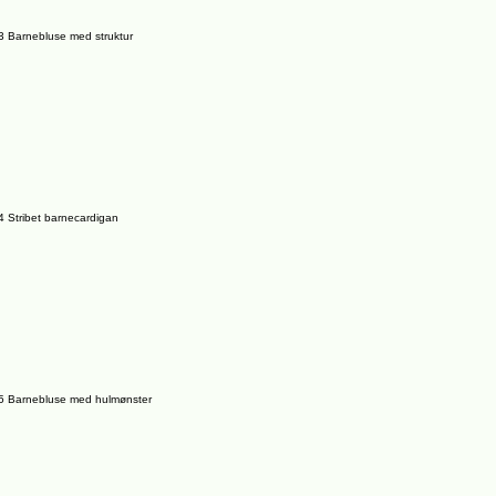
 Barnebluse med struktur
 Stribet barnecardigan
 Barnebluse med hulmønster