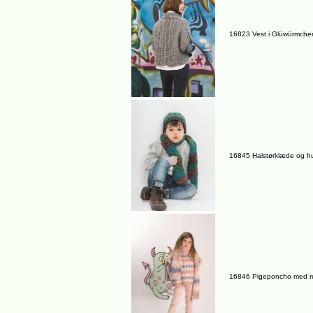
16823 Vest i Glüwürmchen
16845 Halstørklæde og h
16846 Pigeponcho med ref