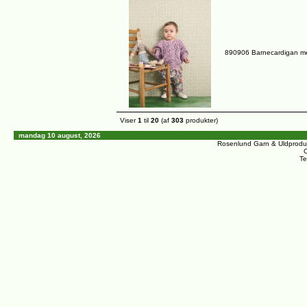
890906 Barnecardigan m
Viser
1
til
20
(af
303
produkter)
mandag 10 august, 2026
Rosenlund Garn & Uldprodu
C
Te