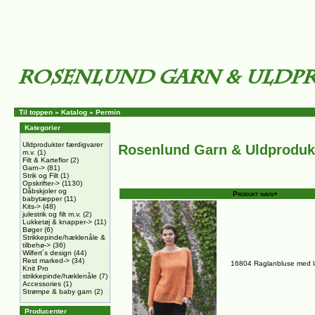
Til toppen
»
Katalog
»
Permin
Kategorier
Uldprodukter færdigvarer
Rosenlund Garn & Uldproduk
m.v.
(1)
Filt & Karteflor
(2)
Garn->
(81)
Strik og Filt
(1)
Opskrifter->
(1130)
Dåbskjoler og
Produkt navn+
babytæpper
(11)
Kits->
(48)
julestrik og filt m.v.
(2)
Lukketøj & knapper->
(11)
Bøger
(6)
Strikkepinde/hæklenåle &
tilbehø->
(36)
Wilfert´s design
(44)
Rest marked->
(34)
16804 Raglanbluse med 
Knit Pro
strikkepinde/hæklenåle
(7)
Accessories
(1)
Strømpe & baby garn
(2)
Producenter