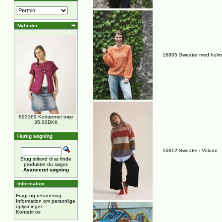
Nyheder
16805 Sweater med hulm
893369 Kortærmet trøje
35,00DKK
Hurtig søgning
16812 Sweater i Volumi
Brug stikord til at finde
produktet du søger.
Avanceret søgning
Information
Fragt og returnering
Information om personlige
oplysninger
Kontakt os