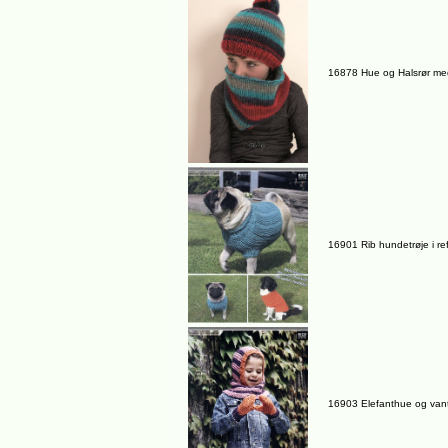
16878 Hue og Halsrør med r
16901 Rib hundetrøje i re
16903 Elefanthue og vante