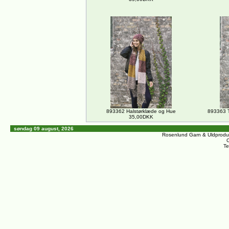
893362 Halstørklæde og Hue
893363 T
35,00DKK
søndag 09 august, 2026
Rosenlund Garn & Uldprodu
C
Te