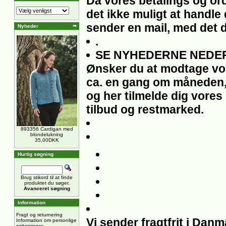
Da vores betalings og ord
det ikke muligt at handle 
sender en mail, med det 
Nyheder
.
SE NYHEDERNE NEDER
Ønsker du at modtage vo
ca. en gang om måneden,
og her tilmelde dig vores
tilbud og restmarked.
893356 Cardigan med
blondelukning
35,00DKK
Hurtig søgning
Brug stikord til at finde
produktet du søger.
Avanceret søgning
Information
Fragt og returnering
Vi sender fragtfrit i Dan
Information om personlige
oplysninger