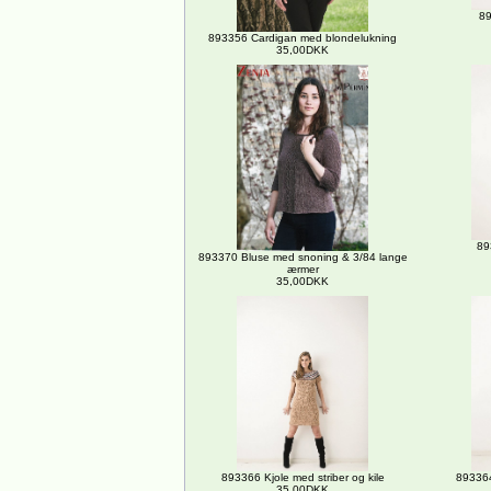
89
893356 Cardigan med blondelukning
35,00DKK
89
893370 Bluse med snoning & 3/84 lange
ærmer
35,00DKK
893366 Kjole med striber og kile
893364
35,00DKK