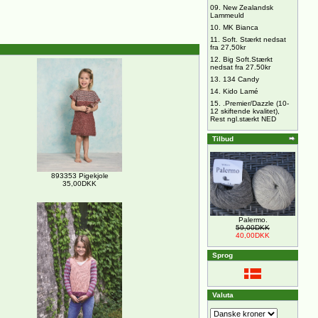
09.
New Zealandsk
Lammeuld
10.
MK Bianca
11.
Soft. Stærkt nedsat
fra 27,50kr
12.
Big Soft.Stærkt
nedsat fra 27.50kr
13.
134 Candy
14.
Kido Lamé
15.
.Premier/Dazzle (10-
12 skiftende kvalitet),
Rest ngl.stærkt NED
Tilbud
893353 Pigekjole
35,00DKK
Palermo.
59,00DKK
40,00DKK
Sprog
Valuta