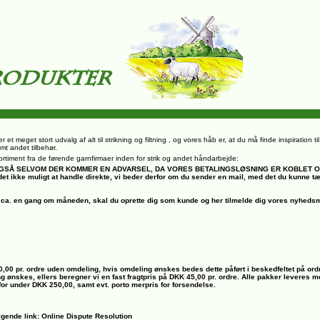
r et meget stort udvalg af alt til strikning og filtning , og vores håb er, at du må finde inspiration t
mt andet tilbehør.
rt sortiment fra de førende garnfirmaer inden for strik og andet håndarbejde:
, OGSÅ SELVOM DER KOMMER EN ADVARSEL, DA VORES BETALINGSLØSNING ER KOBLET 
det ikke muligt at handle direkte, vi beder derfor om du sender en mail, med det du kunne t
ca. en gang om måneden, skal du oprette dig som kunde og her tilmelde dig vores nyhedsm
00,00 pr. ordre uden omdeling, hvis omdeling ønskes bedes dette påført i beskedfeltet på ord
ng ønskes, ellers beregner vi en fast fragtpris på DKK 45,00 pr. ordre. Alle pakker leveres
 for under DKK 250,00, samt evt. porto merpris for forsendelse.
lgende link: Online Dispute Resolution