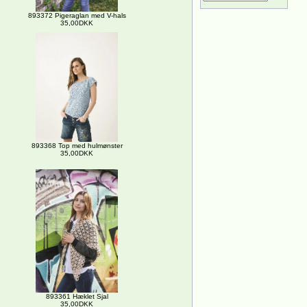
893372 Pigeraglan med V-hals
35,00DKK
893368 Top med hulmønster
35,00DKK
893361 Hæklet Sjal
35,00DKK