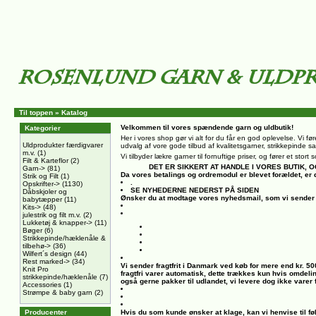
Til toppen
»
Katalog
Velkommen til vores spændende garn og uldbutik!
Kategorier
Her i vores shop gør vi alt for du får en god oplevelse. Vi føre
Uldprodukter færdigvarer
udvalg af vore gode tilbud af kvalitetsgarner, strikkepinde sa
m.v.
(1)
Vi tilbyder lækre garner til fornuftige priser, og fører et sto
Filt & Karteflor
(2)
DET ER SIKKERT AT HANDLE I VORES BUTIK
Garn->
(81)
Da vores betalings og ordremodul er blevet forældet, er 
Strik og Filt
(1)
.
Opskrifter->
(1130)
SE NYHEDERNE NEDERST PÅ SIDEN
Dåbskjoler og
Ønsker du at modtage vores nyhedsmail, som vi sender 
babytæpper
(11)
Kits->
(48)
julestrik og filt m.v.
(2)
Lukketøj & knapper->
(11)
Bøger
(6)
Strikkepinde/hæklenåle &
tilbehø->
(36)
Wilfert´s design
(44)
Rest marked->
(34)
Vi sender fragtfrit i Danmark ved køb for mere end kr. 5
Knit Pro
fragtfri varer automatisk, dette trækkes kun hvis omdeli
strikkepinde/hæklenåle
(7)
også gerne pakker til udlandet, vi levere dog ikke varer
Accessories
(1)
Strømpe & baby garn
(2)
Producenter
Hvis du som kunde ønsker at klage, kan vi henvise til fø