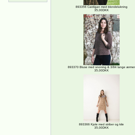
893356 Cardigan med blondelukning
35,00DKK
893370 Bluse med snoning & 3/84 lange ærmer
35,00DKK
893366 Kjole med striber og kile
35,00DKK