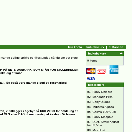
Min konto
|
Indkøbskurv
|
til Kassen
Indkøbskurv
il mange dejlige strikke og filtestunder, når du ser det store
0 items
OP PÅ NETS DANMARK, SOM STÅR FOR SIKKERHEDEN
ænke dig at købe.
ail.
Se også vore mange tilbud og restmarked.
Bestsellere
01.
Fonty Ombelle
02.
Mandarin Petit.
03.
Baby Økould
04.
Indiecita Alpaca
ren, vi tillægger et gebyr på DKK 20,00 for omdeling af
05.
Cosmo 100% uld
 med GLS eller DAO til nærmeste pakkeshop. Vi levere
06.
Fonty Kidopale
07.
Duet. Stærk nedsat
fra 33,50kr
08.
Mini Duet