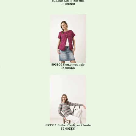
893359 Sjal i Perlestrik
35,00DKK
893369 Kortærmet trøje
35,00DKK
893364 Stribet Cardigan i Zenta
35,00DKK