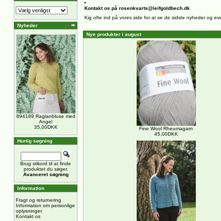
Kontakt os på rosenkvarts@leifgoldbech.dk
Kig ofte ind på vores side for at se de sidste nyheder og ev
Nyheder
Nye produkter i august
894189 Raglanbluse med
Angel
35,00DKK
Fine Wool Rheumagarn
45,00DKK
Hurtig søgning
Brug stikord til at finde
produktet du søger.
Avanceret søgning
Information
Fragt og returnering
Information om personlige
oplysninger
Kontakt os