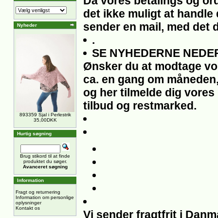
Da vores betalings og ord
det ikke muligt at handle 
sender en mail, med det 
Nyheder
.
SE NYHEDERNE NEDER
Ønsker du at modtage vo
ca. en gang om måneden,
og her tilmelde dig vores
tilbud og restmarked.
893359 Sjal i Perlestrik
35,00DKK
Hurtig søgning
Brug stikord til at finde
produktet du søger.
Avanceret søgning
Information
Fragt og returnering
Information om personlige
oplysninger
Kontakt os
Vi sender fragtfrit i Dan