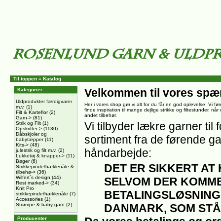
Til toppen
»
Katalog
Velkommen til vores spæ
Kategorier
Uldprodukter færdigvarer
Her i vores shop gør vi alt for du får en god oplevelse. Vi føre
m.v.
(1)
finde inspiration til mange dejlige strikke og filtestunder, nå
Filt & Karteflor
(2)
andet tilbehør.
Garn->
(81)
Vi tilbyder lækre garner til f
Strik og Filt
(1)
Opskrifter->
(1130)
Dåbskjoler og
sortiment fra de førende ga
babytæpper
(11)
Kits->
(48)
håndarbejde:
julestrik og filt m.v.
(2)
Lukketøj & knapper->
(11)
Bøger
(6)
DET ER SIKKERT AT
Strikkepinde/hæklenåle &
tilbehø->
(36)
Wilfert´s design
(44)
SELVOM DER KOMME
Rest marked->
(34)
Knit Pro
BETALINGSLØSNING
strikkepinde/hæklenåle
(7)
Accessories
(1)
Strømpe & baby garn
(2)
DANMARK, SOM STÅ
Producenter