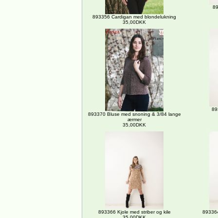
89
893356 Cardigan med blondelukning
35,00DKK
89
893370 Bluse med snoning & 3/84 lange
ærmer
35,00DKK
893366 Kjole med striber og kile
893364
35,00DKK