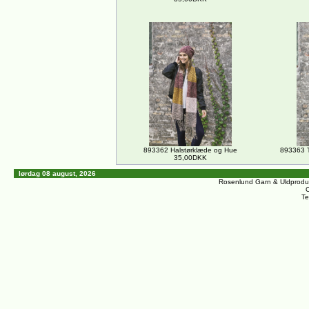
893362 Halstørklæde og Hue
893363 T
35,00DKK
lørdag 08 august, 2026
Rosenlund Garn & Uldprodu
C
Te