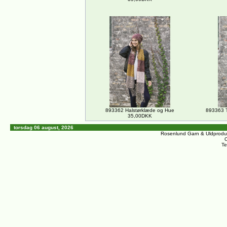
893362 Halstørklæde og Hue
893363 T
35,00DKK
torsdag 06 august, 2026
Rosenlund Garn & Uldprodu
C
Te