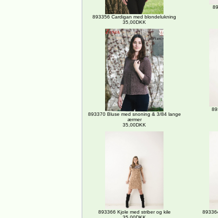
89
893356 Cardigan med blondelukning
35,00DKK
89
893370 Bluse med snoning & 3/84 lange
ærmer
35,00DKK
893366 Kjole med striber og kile
893364
35,00DKK