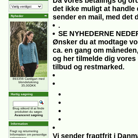
Da vores betalings og ord
det ikke muligt at handle 
sender en mail, med det 
Nyheder
.
SE NYHEDERNE NEDER
Ønsker du at modtage vo
ca. en gang om måneden,
og her tilmelde dig vores
tilbud og restmarked.
893356 Cardigan med
blondelukning
35,00DKK
Hurtig søgning
Brug stikord til at finde
produktet du søger.
Avanceret søgning
Information
Fragt og returnering
Vi sender fragtfrit i Dan
Information om personlige
oplysninger