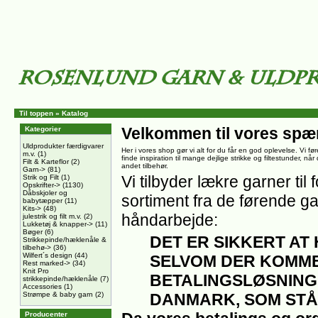
Til toppen
»
Katalog
Velkommen til vores spæ
Kategorier
Uldprodukter færdigvarer
Her i vores shop gør vi alt for du får en god oplevelse. Vi føre
m.v.
(1)
finde inspiration til mange dejlige strikke og filtestunder, nå
Filt & Karteflor
(2)
andet tilbehør.
Garn->
(81)
Vi tilbyder lækre garner til f
Strik og Filt
(1)
Opskrifter->
(1130)
Dåbskjoler og
sortiment fra de førende ga
babytæpper
(11)
Kits->
(48)
håndarbejde:
julestrik og filt m.v.
(2)
Lukketøj & knapper->
(11)
Bøger
(6)
DET ER SIKKERT AT
Strikkepinde/hæklenåle &
tilbehø->
(36)
Wilfert´s design
(44)
SELVOM DER KOMME
Rest marked->
(34)
Knit Pro
BETALINGSLØSNING
strikkepinde/hæklenåle
(7)
Accessories
(1)
Strømpe & baby garn
(2)
DANMARK, SOM STÅ
Producenter