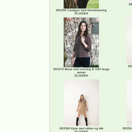
89
893356 Cardigan med blondelukning
35,00DKK
89
893370 Bluse med snoning & 3/84 lange
ærmer
35,00DKK
893366 Kjole med striber og kile
893364
35,00DKK