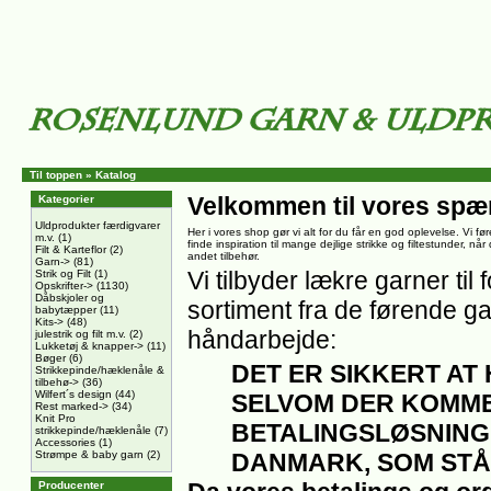
Til toppen
»
Katalog
Velkommen til vores spæ
Kategorier
Uldprodukter færdigvarer
Her i vores shop gør vi alt for du får en god oplevelse. Vi føre
m.v.
(1)
finde inspiration til mange dejlige strikke og filtestunder, nå
Filt & Karteflor
(2)
andet tilbehør.
Garn->
(81)
Vi tilbyder lækre garner til f
Strik og Filt
(1)
Opskrifter->
(1130)
Dåbskjoler og
sortiment fra de førende ga
babytæpper
(11)
Kits->
(48)
håndarbejde:
julestrik og filt m.v.
(2)
Lukketøj & knapper->
(11)
Bøger
(6)
DET ER SIKKERT AT
Strikkepinde/hæklenåle &
tilbehø->
(36)
Wilfert´s design
(44)
SELVOM DER KOMME
Rest marked->
(34)
Knit Pro
BETALINGSLØSNING
strikkepinde/hæklenåle
(7)
Accessories
(1)
Strømpe & baby garn
(2)
DANMARK, SOM STÅ
Producenter