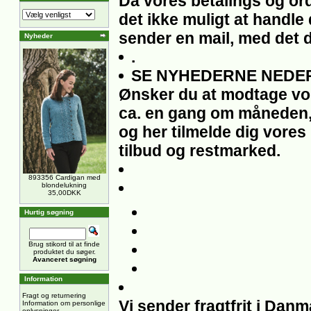
Da vores betalings og ord
det ikke muligt at handle 
sender en mail, med det 
Nyheder
.
SE NYHEDERNE NEDER
Ønsker du at modtage vo
ca. en gang om måneden,
og her tilmelde dig vores
tilbud og restmarked.
893356 Cardigan med
blondelukning
35,00DKK
Hurtig søgning
Brug stikord til at finde
produktet du søger.
Avanceret søgning
Information
Fragt og returnering
Vi sender fragtfrit i Dan
Information om personlige
oplysninger