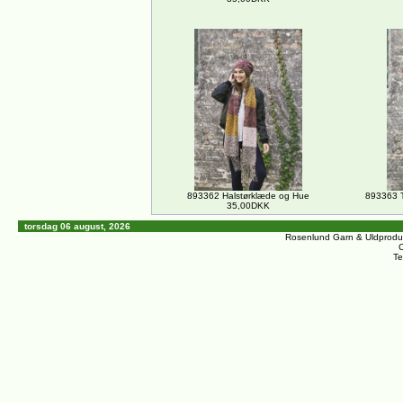
893362 Halstørklæde og Hue
893363 T
35,00DKK
torsdag 06 august, 2026
Rosenlund Garn & Uldprodu
C
Te