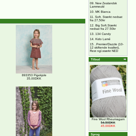
09.
New Zealandsk
Lammeuld
10.
MK Bianca
11.
Soft. Stærkt nedsat
fra 27,50kr
12.
Big Soft.Stærkt
nedsat fra 27.50kr
13.
134 Candy
14.
Kido Lamé
15.
.Premier/Dazzle (10-
12 skiftende kvalitet),
Rest ngl.stærkt NED
Tilbud
893353 Pigekjole
35,00DKK
Fine Wool Rheumagarn
54,50DKK
45,00DKK
Sprog