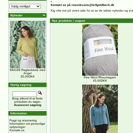
Kontakt os på rosenkvarts@leifgoldbech.dk
Kig ofte ind på vores side for at se de sidste nyheder og ev
Nyheder
Nye produkter i august
894189 Raglanbluse med
Angel
35,00DKK
Fine Wool Rheumagarn
45,00DKK
Hurtig søgning
Brug stikord til at finde
produktet du søger.
Avanceret søgning
Information
Fragt og returnering
Information om personlige
oplysninger
Kontakt os