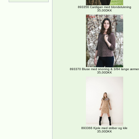
893356 Cardigan med blondelukning
35,00DKK
893370 Bluse med snoning & 3/84 lange ærmer
35,00DKK
893366 Kjole med striber og kile
35,00DKK