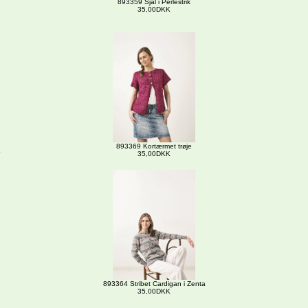
893359 Sjal i Perlestrik
35,00DKK
893369 Kortærmet trøje
35,00DKK
893364 Stribet Cardigan i Zenta
35,00DKK