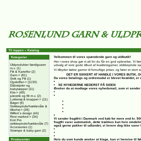
Til toppen
»
Katalog
Velkommen til vores spændende garn og uldbutik!
Kategorier
Her i vores shop gør vi alt for du får en god oplevelse. Vi føre
Uldprodukter færdigvarer
udvalg af vore gode tilbud af kvalitetsgarner, strikkepinde sa
m.v.
(1)
Vi tilbyder lækre garner til fornuftige priser, og fører et sto
Filt & Karteflor
(2)
DET ER SIKKERT AT HANDLE I VORES BUTIK
Garn->
(81)
Da vores betalings og ordremodul er blevet forældet, er 
Strik og Filt
(1)
.
Opskrifter->
(1130)
SE NYHEDERNE NEDERST PÅ SIDEN
Dåbskjoler og
Ønsker du at modtage vores nyhedsmail, som vi sender 
babytæpper
(11)
Kits->
(48)
julestrik og filt m.v.
(2)
Lukketøj & knapper->
(11)
Bøger
(6)
Strikkepinde/hæklenåle &
tilbehø->
(36)
Wilfert´s design
(44)
Rest marked->
(34)
Vi sender fragtfrit i Danmark ved køb for mere end kr. 5
Knit Pro
fragtfri varer automatisk, dette trækkes kun hvis omdeli
strikkepinde/hæklenåle
(7)
også gerne pakker til udlandet, vi levere dog ikke varer
Accessories
(1)
Strømpe & baby garn
(2)
Producenter
Hvis du som kunde ønsker at klage, kan vi henvise til fø