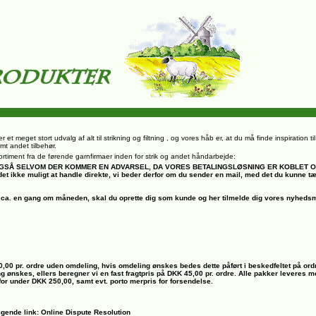
r et meget stort udvalg af alt til strikning og filtning , og vores håb er, at du må finde inspiration t
mt andet tilbehør.
rt sortiment fra de førende garnfirmaer inden for strik og andet håndarbejde:
, OGSÅ SELVOM DER KOMMER EN ADVARSEL, DA VORES BETALINGSLØSNING ER KOBLET 
det ikke muligt at handle direkte, vi beder derfor om du sender en mail, med det du kunne t
ca. en gang om måneden, skal du oprette dig som kunde og her tilmelde dig vores nyhedsm
00,00 pr. ordre uden omdeling, hvis omdeling ønskes bedes dette påført i beskedfeltet på ord
ng ønskes, ellers beregner vi en fast fragtpris på DKK 45,00 pr. ordre. Alle pakker leveres
 for under DKK 250,00, samt evt. porto merpris for forsendelse.
lgende link: Online Dispute Resolution