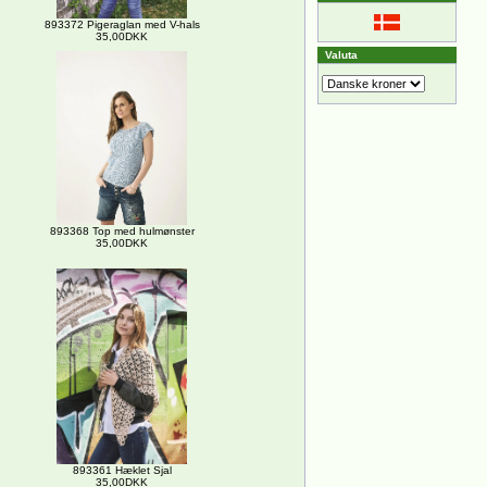
893372 Pigeraglan med V-hals
35,00DKK
Valuta
893368 Top med hulmønster
35,00DKK
893361 Hæklet Sjal
35,00DKK