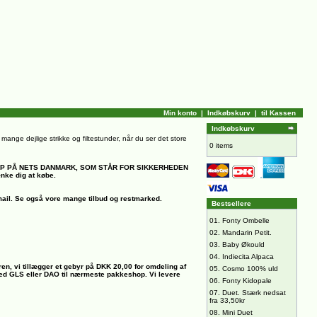
Min konto
|
Indkøbskurv
|
til Kassen
Indkøbskurv
il mange dejlige strikke og filtestunder, når du ser det store
0 items
OP PÅ NETS DANMARK, SOM STÅR FOR SIKKERHEDEN
ænke dig at købe.
ail.
Se også vore mange tilbud og restmarked.
Bestsellere
01.
Fonty Ombelle
02.
Mandarin Petit.
03.
Baby Økould
04.
Indiecita Alpaca
ren, vi tillægger et gebyr på DKK 20,00 for omdeling af
05.
Cosmo 100% uld
 med GLS eller DAO til nærmeste pakkeshop. Vi levere
06.
Fonty Kidopale
07.
Duet. Stærk nedsat
fra 33,50kr
08.
Mini Duet