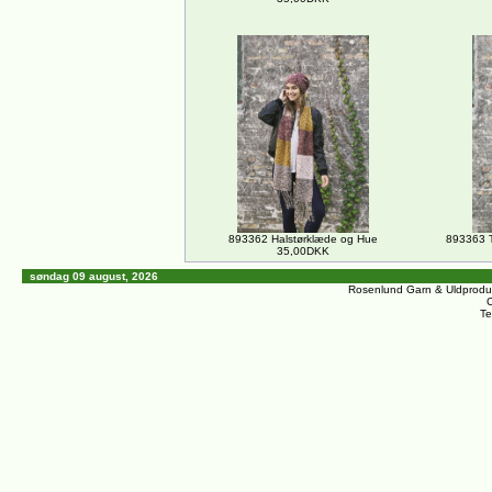
893362 Halstørklæde og Hue
893363 T
35,00DKK
søndag 09 august, 2026
Rosenlund Garn & Uldprodu
C
Te