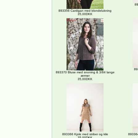
89
893356 Cardigan med blondelukning
35,00DKK
89
893370 Bluse med snoning & 3/84 lange
ærmer
35,00DKK
893366 Kjole med striber og kile
893364
35,00DKK