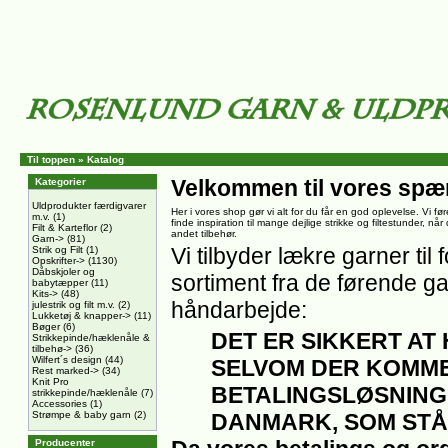
Til toppen
»
Katalog
Velkommen til vores spæ
Kategorier
Uldprodukter færdigvarer
Her i vores shop gør vi alt for du får en god oplevelse. Vi føre
m.v.
(1)
finde inspiration til mange dejlige strikke og filtestunder, nå
Filt & Karteflor
(2)
andet tilbehør.
Garn->
(81)
Vi tilbyder lækre garner til f
Strik og Filt
(1)
Opskrifter->
(1130)
Dåbskjoler og
sortiment fra de førende ga
babytæpper
(11)
Kits->
(48)
håndarbejde:
julestrik og filt m.v.
(2)
Lukketøj & knapper->
(11)
Bøger
(6)
DET ER SIKKERT AT
Strikkepinde/hæklenåle &
tilbehø->
(36)
Wilfert´s design
(44)
SELVOM DER KOMME
Rest marked->
(34)
Knit Pro
BETALINGSLØSNING
strikkepinde/hæklenåle
(7)
Accessories
(1)
Strømpe & baby garn
(2)
DANMARK, SOM STÅ
Producenter