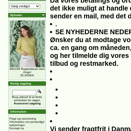
Da vores betalings og ord
det ikke muligt at handle 
sender en mail, med det 
Nyheder
.
SE NYHEDERNE NEDER
Ønsker du at modtage vo
ca. en gang om måneden,
og her tilmelde dig vores
tilbud og restmarked.
894189 Raglanbluse med
Angel
35,00DKK
Hurtig søgning
Brug stikord til at finde
produktet du søger.
Avanceret søgning
Information
Fragt og returnering
Information om personlige
oplysninger
Vi sender fragtfrit i Dan
Kontakt os