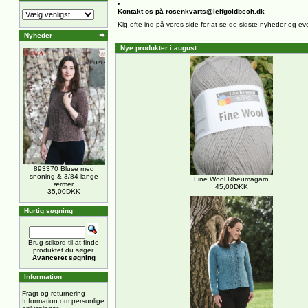
Kontakt os på rosenkvarts@leifgoldbech.dk
Kig ofte ind på vores side for at se de sidste nyheder og ev
Nyheder
Nye produkter i august
893370 Bluse med
snoning & 3/84 lange
Fine Wool Rheumagarn
ærmer
45,00DKK
35,00DKK
Hurtig søgning
Brug stikord til at finde
produktet du søger.
Avanceret søgning
Information
Fragt og returnering
Information om personlige