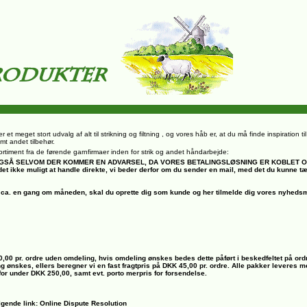
r et meget stort udvalg af alt til strikning og filtning , og vores håb er, at du må finde inspiration t
mt andet tilbehør.
rt sortiment fra de førende garnfirmaer inden for strik og andet håndarbejde:
, OGSÅ SELVOM DER KOMMER EN ADVARSEL, DA VORES BETALINGSLØSNING ER KOBLET 
det ikke muligt at handle direkte, vi beder derfor om du sender en mail, med det du kunne t
ca. en gang om måneden, skal du oprette dig som kunde og her tilmelde dig vores nyhedsm
00,00 pr. ordre uden omdeling, hvis omdeling ønskes bedes dette påført i beskedfeltet på ord
ng ønskes, ellers beregner vi en fast fragtpris på DKK 45,00 pr. ordre. Alle pakker leveres
 for under DKK 250,00, samt evt. porto merpris for forsendelse.
lgende link: Online Dispute Resolution