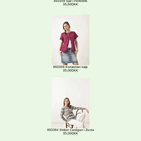
893359 Sjal i Perlestrik
35,00DKK
893369 Kortærmet trøje
35,00DKK
893364 Stribet Cardigan i Zenta
35,00DKK