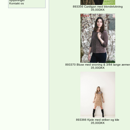
oplysninger
Kontakt os
893356 Cardigan med blondelukning
35,00DKK
893370 Bluse med snoning & 3/84 lange ærmer
35,00DKK
893366 Kjole med striber og kile
35,00DKK