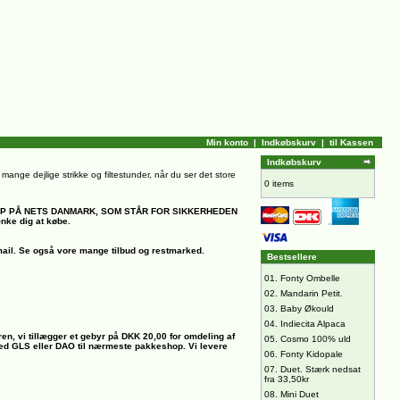
Min konto
|
Indkøbskurv
|
til Kassen
Indkøbskurv
il mange dejlige strikke og filtestunder, når du ser det store
0 items
OP PÅ NETS DANMARK, SOM STÅR FOR SIKKERHEDEN
ænke dig at købe.
ail.
Se også vore mange tilbud og restmarked.
Bestsellere
01.
Fonty Ombelle
02.
Mandarin Petit.
03.
Baby Økould
04.
Indiecita Alpaca
ren, vi tillægger et gebyr på DKK 20,00 for omdeling af
05.
Cosmo 100% uld
 med GLS eller DAO til nærmeste pakkeshop. Vi levere
06.
Fonty Kidopale
07.
Duet. Stærk nedsat
fra 33,50kr
08.
Mini Duet