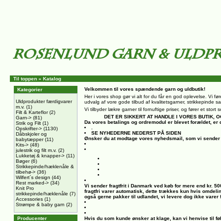
Til toppen
»
Katalog
Velkommen til vores spændende garn og uldbutik!
Kategorier
Her i vores shop gør vi alt for du får en god oplevelse. Vi føre
Uldprodukter færdigvarer
udvalg af vore gode tilbud af kvalitetsgarner, strikkepinde sa
m.v.
(1)
Vi tilbyder lækre garner til fornuftige priser, og fører et sto
Filt & Karteflor
(2)
DET ER SIKKERT AT HANDLE I VORES BUTIK
Garn->
(81)
Da vores betalings og ordremodul er blevet forældet, er 
Strik og Filt
(1)
.
Opskrifter->
(1130)
SE NYHEDERNE NEDERST PÅ SIDEN
Dåbskjoler og
Ønsker du at modtage vores nyhedsmail, som vi sender 
babytæpper
(11)
Kits->
(48)
julestrik og filt m.v.
(2)
Lukketøj & knapper->
(11)
Bøger
(6)
Strikkepinde/hæklenåle &
tilbehø->
(36)
Wilfert´s design
(44)
Rest marked->
(34)
Vi sender fragtfrit i Danmark ved køb for mere end kr. 5
Knit Pro
fragtfri varer automatisk, dette trækkes kun hvis omdeli
strikkepinde/hæklenåle
(7)
også gerne pakker til udlandet, vi levere dog ikke varer
Accessories
(1)
Strømpe & baby garn
(2)
Producenter
Hvis du som kunde ønsker at klage, kan vi henvise til fø