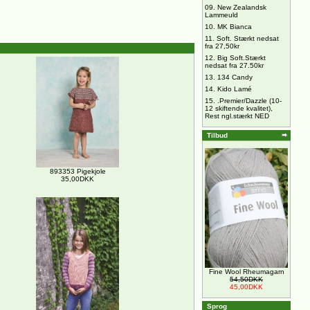
09.
New Zealandsk
Lammeuld
10.
MK Bianca
11.
Soft. Stærkt nedsat
fra 27,50kr
12.
Big Soft.Stærkt
nedsat fra 27.50kr
13.
134 Candy
14.
Kido Lamé
15.
.Premier/Dazzle (10-
12 skiftende kvalitet),
Rest ngl.stærkt NED
Tilbud
893353 Pigekjole
35,00DKK
Fine Wool Rheumagarn
54,50DKK
45,00DKK
Sprog