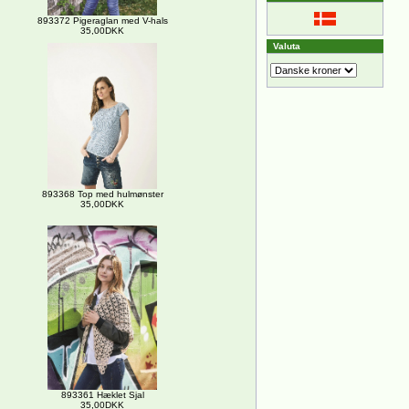
893372 Pigeraglan med V-hals
35,00DKK
Valuta
893368 Top med hulmønster
35,00DKK
893361 Hæklet Sjal
35,00DKK