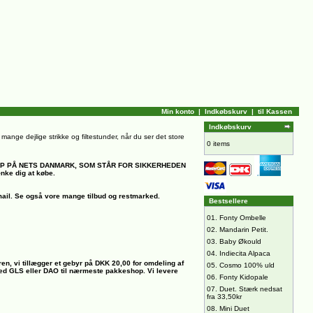
Min konto
|
Indkøbskurv
|
til Kassen
Indkøbskurv
il mange dejlige strikke og filtestunder, når du ser det store
0 items
OP PÅ NETS DANMARK, SOM STÅR FOR SIKKERHEDEN
ænke dig at købe.
ail.
Se også vore mange tilbud og restmarked.
Bestsellere
01.
Fonty Ombelle
02.
Mandarin Petit.
03.
Baby Økould
04.
Indiecita Alpaca
ren, vi tillægger et gebyr på DKK 20,00 for omdeling af
05.
Cosmo 100% uld
 med GLS eller DAO til nærmeste pakkeshop. Vi levere
06.
Fonty Kidopale
07.
Duet. Stærk nedsat
fra 33,50kr
08.
Mini Duet