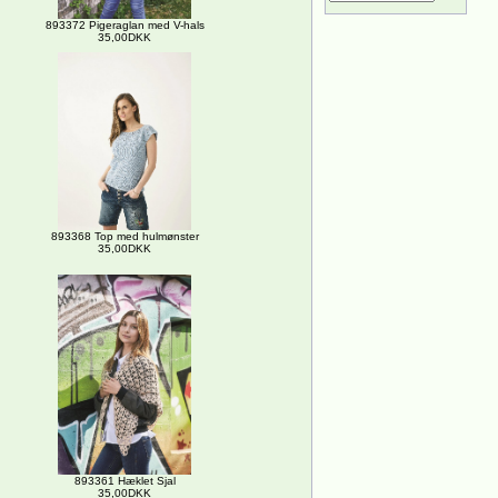
893372 Pigeraglan med V-hals
35,00DKK
893368 Top med hulmønster
35,00DKK
893361 Hæklet Sjal
35,00DKK