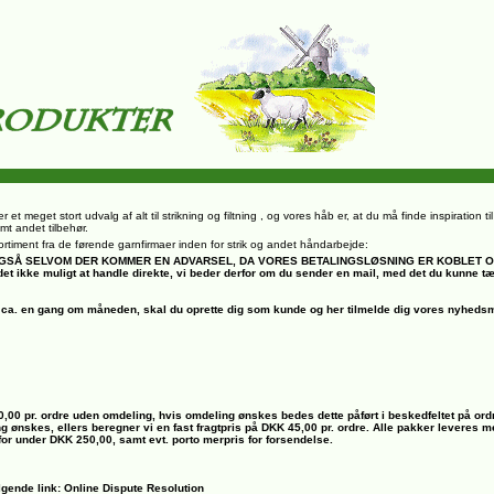
r et meget stort udvalg af alt til strikning og filtning , og vores håb er, at du må finde inspiration t
mt andet tilbehør.
rt sortiment fra de førende garnfirmaer inden for strik og andet håndarbejde:
, OGSÅ SELVOM DER KOMMER EN ADVARSEL, DA VORES BETALINGSLØSNING ER KOBLET 
det ikke muligt at handle direkte, vi beder derfor om du sender en mail, med det du kunne t
ca. en gang om måneden, skal du oprette dig som kunde og her tilmelde dig vores nyhedsm
00,00 pr. ordre uden omdeling, hvis omdeling ønskes bedes dette påført i beskedfeltet på ord
ng ønskes, ellers beregner vi en fast fragtpris på DKK 45,00 pr. ordre. Alle pakker leveres
 for under DKK 250,00, samt evt. porto merpris for forsendelse.
lgende link: Online Dispute Resolution