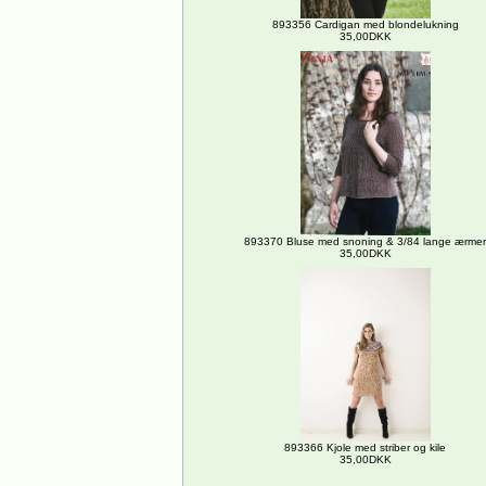
893356 Cardigan med blondelukning
35,00DKK
893370 Bluse med snoning & 3/84 lange ærmer
35,00DKK
893366 Kjole med striber og kile
35,00DKK