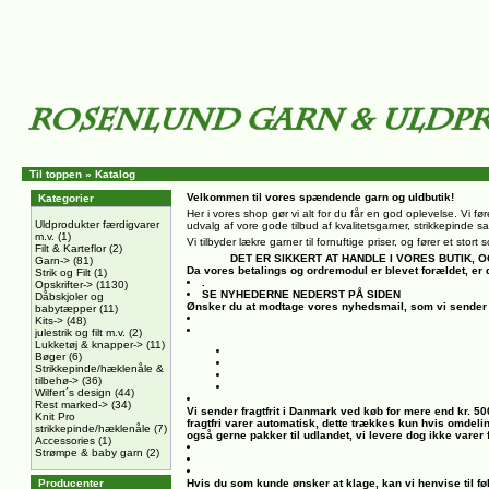
Til toppen
»
Katalog
Velkommen til vores spændende garn og uldbutik!
Kategorier
Her i vores shop gør vi alt for du får en god oplevelse. Vi føre
Uldprodukter færdigvarer
udvalg af vore gode tilbud af kvalitetsgarner, strikkepinde sa
m.v.
(1)
Vi tilbyder lækre garner til fornuftige priser, og fører et sto
Filt & Karteflor
(2)
DET ER SIKKERT AT HANDLE I VORES BUTIK
Garn->
(81)
Da vores betalings og ordremodul er blevet forældet, er 
Strik og Filt
(1)
.
Opskrifter->
(1130)
SE NYHEDERNE NEDERST PÅ SIDEN
Dåbskjoler og
Ønsker du at modtage vores nyhedsmail, som vi sender 
babytæpper
(11)
Kits->
(48)
julestrik og filt m.v.
(2)
Lukketøj & knapper->
(11)
Bøger
(6)
Strikkepinde/hæklenåle &
tilbehø->
(36)
Wilfert´s design
(44)
Rest marked->
(34)
Vi sender fragtfrit i Danmark ved køb for mere end kr. 5
Knit Pro
fragtfri varer automatisk, dette trækkes kun hvis omdeli
strikkepinde/hæklenåle
(7)
også gerne pakker til udlandet, vi levere dog ikke varer
Accessories
(1)
Strømpe & baby garn
(2)
Producenter
Hvis du som kunde ønsker at klage, kan vi henvise til fø