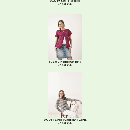
893359 Sjal i Perlestrik
35,00DKK
893369 Kortærmet trøje
35,00DKK
893364 Stribet Cardigan i Zenta
35,00DKK