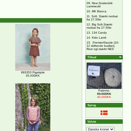
09.
New Zealandsk
Lammeuld
10.
MK Bianca
11.
Soft. Stærkt nedsat
fra 27,50kr
12.
Big Soft.Stærkt
nedsat fra 27.50kr
13.
134 Candy
14.
Kido Lamé
15.
.Premier/Dazzle (10-
12 skiftende kvalitet),
Rest ngl.stærkt NED
Tilbud
893353 Pigekjole
35,00DKK
Palermo.
59,00DKK
40,00DKK
Sprog
Valuta