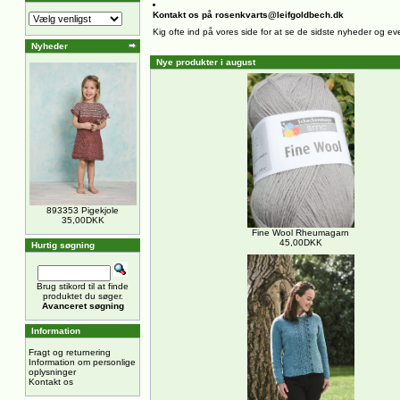
Kontakt os på rosenkvarts@leifgoldbech.dk
Kig ofte ind på vores side for at se de sidste nyheder og ev
Nyheder
Nye produkter i august
893353 Pigekjole
35,00DKK
Fine Wool Rheumagarn
45,00DKK
Hurtig søgning
Brug stikord til at finde
produktet du søger.
Avanceret søgning
Information
Fragt og returnering
Information om personlige
oplysninger
Kontakt os