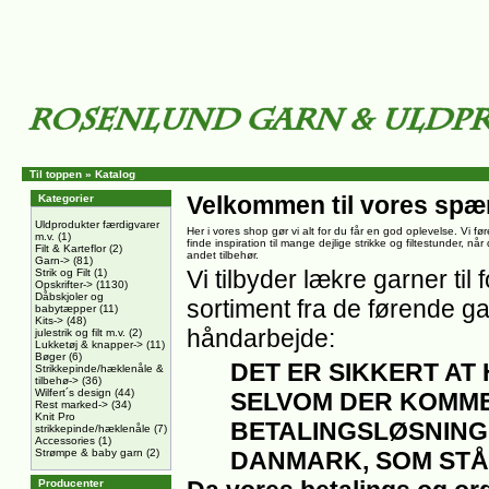
Til toppen
»
Katalog
Velkommen til vores spæ
Kategorier
Uldprodukter færdigvarer
Her i vores shop gør vi alt for du får en god oplevelse. Vi føre
m.v.
(1)
finde inspiration til mange dejlige strikke og filtestunder, nå
Filt & Karteflor
(2)
andet tilbehør.
Garn->
(81)
Vi tilbyder lækre garner til f
Strik og Filt
(1)
Opskrifter->
(1130)
Dåbskjoler og
sortiment fra de førende ga
babytæpper
(11)
Kits->
(48)
håndarbejde:
julestrik og filt m.v.
(2)
Lukketøj & knapper->
(11)
Bøger
(6)
DET ER SIKKERT AT
Strikkepinde/hæklenåle &
tilbehø->
(36)
Wilfert´s design
(44)
SELVOM DER KOMME
Rest marked->
(34)
Knit Pro
BETALINGSLØSNING
strikkepinde/hæklenåle
(7)
Accessories
(1)
Strømpe & baby garn
(2)
DANMARK, SOM STÅ
Producenter