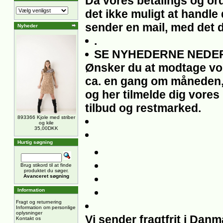
Da vores betalings og ord
det ikke muligt at handle 
sender en mail, med det 
Nyheder
.
SE NYHEDERNE NEDER
Ønsker du at modtage vo
ca. en gang om måneden,
og her tilmelde dig vores
tilbud og restmarked.
893366 Kjole med striber
og kile
35,00DKK
Hurtig søgning
Brug stikord til at finde
produktet du søger.
Avanceret søgning
Information
Fragt og returnering
Information om personlige
oplysninger
Vi sender fragtfrit i Dan
Kontakt os