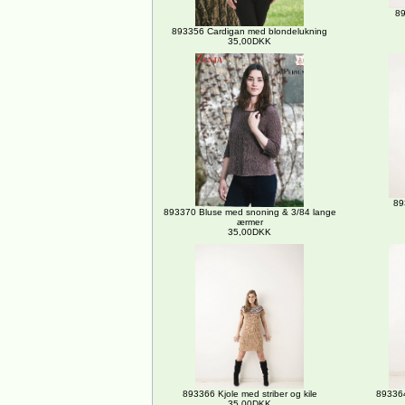
89
893356 Cardigan med blondelukning
35,00DKK
89
893370 Bluse med snoning & 3/84 lange
ærmer
35,00DKK
893366 Kjole med striber og kile
893364
35,00DKK