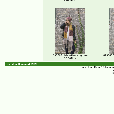
893362 Halstørklæde og Hue
893363 T
35,00DKK
mandag 10 august, 2026
Rosenlund Garn & Uldprodu
C
Te