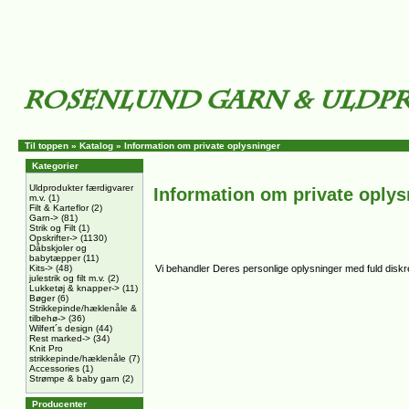
Til toppen
»
Katalog
»
Information om private oplysninger
Kategorier
Uldprodukter færdigvarer
Information om private oplys
m.v.
(1)
Filt & Karteflor
(2)
Garn->
(81)
Strik og Filt
(1)
Opskrifter->
(1130)
Dåbskjoler og
babytæpper
(11)
Kits->
(48)
Vi behandler Deres personlige oplysninger med fuld diskret
julestrik og filt m.v.
(2)
Lukketøj & knapper->
(11)
Bøger
(6)
Strikkepinde/hæklenåle &
tilbehø->
(36)
Wilfert´s design
(44)
Rest marked->
(34)
Knit Pro
strikkepinde/hæklenåle
(7)
Accessories
(1)
Strømpe & baby garn
(2)
Producenter