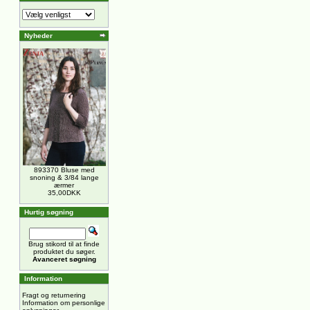
Nyheder
893370 Bluse med
snoning & 3/84 lange
ærmer
35,00DKK
Hurtig søgning
Brug stikord til at finde
produktet du søger.
Avanceret søgning
Information
Fragt og returnering
Information om personlige