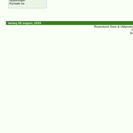
oplysninger
Kontakt os
lørdag 08 august, 2026
Rosenlund Garn & Uldprodu
C
Te