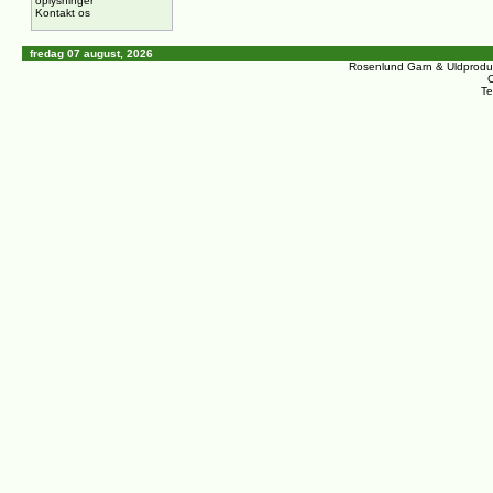
oplysninger
Kontakt os
fredag 07 august, 2026
Rosenlund Garn & Uldprodu
C
Te