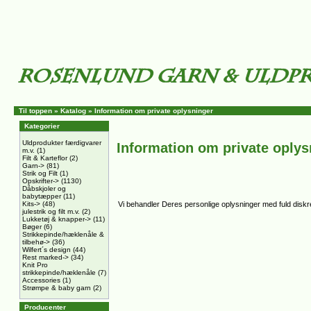
Til toppen
»
Katalog
»
Information om private oplysninger
Kategorier
Uldprodukter færdigvarer
Information om private oplys
m.v.
(1)
Filt & Karteflor
(2)
Garn->
(81)
Strik og Filt
(1)
Opskrifter->
(1130)
Dåbskjoler og
babytæpper
(11)
Kits->
(48)
Vi behandler Deres personlige oplysninger med fuld diskret
julestrik og filt m.v.
(2)
Lukketøj & knapper->
(11)
Bøger
(6)
Strikkepinde/hæklenåle &
tilbehø->
(36)
Wilfert´s design
(44)
Rest marked->
(34)
Knit Pro
strikkepinde/hæklenåle
(7)
Accessories
(1)
Strømpe & baby garn
(2)
Producenter