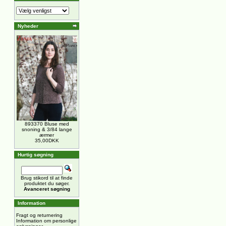
Nyheder
893370 Bluse med
snoning & 3/84 lange
ærmer
35,00DKK
Hurtig søgning
Brug stikord til at finde
produktet du søger.
Avanceret søgning
Information
Fragt og returnering
Information om personlige