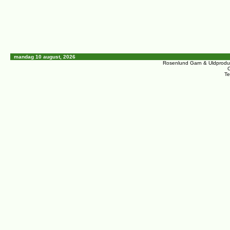
mandag 10 august, 2026
Rosenlund Garn & Uldprodu
C
Te