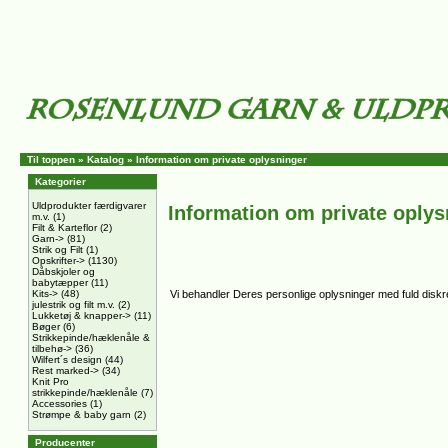
Til toppen
»
Katalog
»
Information om private oplysninger
Kategorier
Uldprodukter færdigvarer
Information om private oplys
m.v.
(1)
Filt & Karteflor
(2)
Garn->
(81)
Strik og Filt
(1)
Opskrifter->
(1130)
Dåbskjoler og
babytæpper
(11)
Kits->
(48)
Vi behandler Deres personlige oplysninger med fuld diskret
julestrik og filt m.v.
(2)
Lukketøj & knapper->
(11)
Bøger
(6)
Strikkepinde/hæklenåle &
tilbehø->
(36)
Wilfert´s design
(44)
Rest marked->
(34)
Knit Pro
strikkepinde/hæklenåle
(7)
Accessories
(1)
Strømpe & baby garn
(2)
Producenter