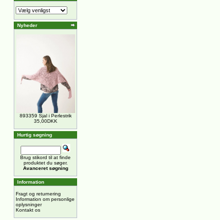
Nyheder
893359 Sjal i Perlestrik
35,00DKK
Hurtig søgning
Brug stikord til at finde
produktet du søger.
Avanceret søgning
Information
Fragt og returnering
Information om personlige
oplysninger
Kontakt os