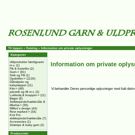
Til toppen
»
Katalog
»
Information om private oplysninger
Kategorier
Uldprodukter færdigvarer
Information om private oplys
m.v.
(1)
Filt & Karteflor
(2)
Garn->
(81)
Strik og Filt
(1)
Opskrifter->
(1130)
Dåbskjoler og
babytæpper
(11)
Kits->
(48)
Vi behandler Deres personlige oplysninger med fuld diskret
julestrik og filt m.v.
(2)
Lukketøj & knapper->
(11)
Bøger
(6)
Strikkepinde/hæklenåle &
tilbehø->
(36)
Wilfert´s design
(44)
Rest marked->
(34)
Knit Pro
strikkepinde/hæklenåle
(7)
Accessories
(1)
Strømpe & baby garn
(2)
Producenter