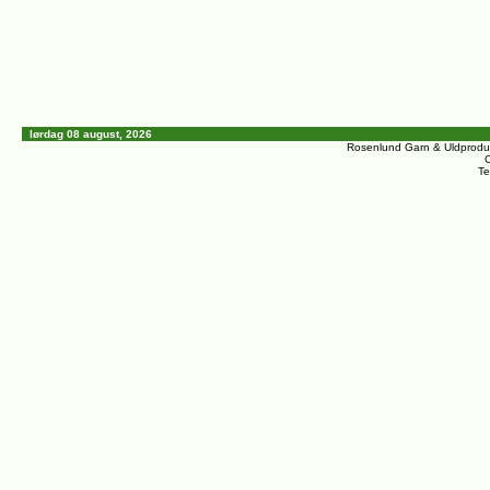
lørdag 08 august, 2026
Rosenlund Garn & Uldprodu
C
Te