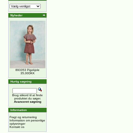
Nyheder
893353 Pigekjole
35,00DKK
Hurtig søgning
Brug stikord til at finde
produktet du søger.
Avanceret søgning
Information
Fragt og returnering
Information om personlige
oplysninger
Kontakt os