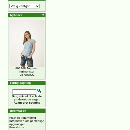
Nyheder
893368 Top med
hulmønster
35,00DKK
Hurtig søgning
Brug stikord til at finde
produktet du søger.
Avanceret søgning
Information
Fragt og returnering
Information om personlige
oplysninger
Kontakt os