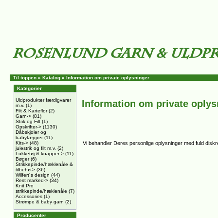
Til toppen
»
Katalog
»
Information om private oplysninger
Kategorier
Uldprodukter færdigvarer
Information om private oplys
m.v.
(1)
Filt & Karteflor
(2)
Garn->
(81)
Strik og Filt
(1)
Opskrifter->
(1130)
Dåbskjoler og
babytæpper
(11)
Kits->
(48)
Vi behandler Deres personlige oplysninger med fuld diskret
julestrik og filt m.v.
(2)
Lukketøj & knapper->
(11)
Bøger
(6)
Strikkepinde/hæklenåle &
tilbehø->
(36)
Wilfert´s design
(44)
Rest marked->
(34)
Knit Pro
strikkepinde/hæklenåle
(7)
Accessories
(1)
Strømpe & baby garn
(2)
Producenter