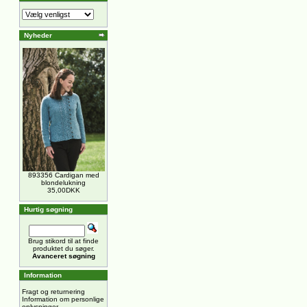
Nyheder
893356 Cardigan med
blondelukning
35,00DKK
Hurtig søgning
Brug stikord til at finde
produktet du søger.
Avanceret søgning
Information
Fragt og returnering
Information om personlige
oplysninger