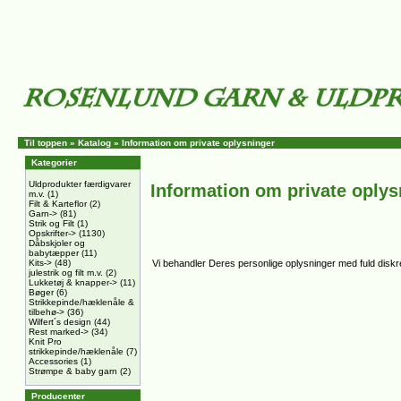
Til toppen
»
Katalog
»
Information om private oplysninger
Kategorier
Uldprodukter færdigvarer
Information om private oplys
m.v.
(1)
Filt & Karteflor
(2)
Garn->
(81)
Strik og Filt
(1)
Opskrifter->
(1130)
Dåbskjoler og
babytæpper
(11)
Kits->
(48)
Vi behandler Deres personlige oplysninger med fuld diskret
julestrik og filt m.v.
(2)
Lukketøj & knapper->
(11)
Bøger
(6)
Strikkepinde/hæklenåle &
tilbehø->
(36)
Wilfert´s design
(44)
Rest marked->
(34)
Knit Pro
strikkepinde/hæklenåle
(7)
Accessories
(1)
Strømpe & baby garn
(2)
Producenter