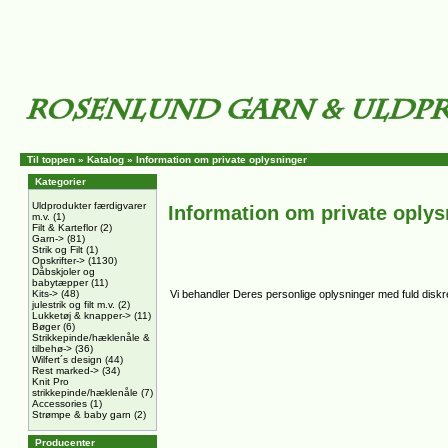
Til toppen
»
Katalog
»
Information om private oplysninger
Kategorier
Uldprodukter færdigvarer
Information om private oplys
m.v.
(1)
Filt & Karteflor
(2)
Garn->
(81)
Strik og Filt
(1)
Opskrifter->
(1130)
Dåbskjoler og
babytæpper
(11)
Kits->
(48)
Vi behandler Deres personlige oplysninger med fuld diskret
julestrik og filt m.v.
(2)
Lukketøj & knapper->
(11)
Bøger
(6)
Strikkepinde/hæklenåle &
tilbehø->
(36)
Wilfert´s design
(44)
Rest marked->
(34)
Knit Pro
strikkepinde/hæklenåle
(7)
Accessories
(1)
Strømpe & baby garn
(2)
Producenter