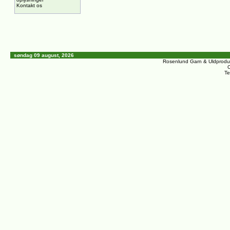
Kontakt os
søndag 09 august, 2026
Rosenlund Garn & Uldprodu
C
Te