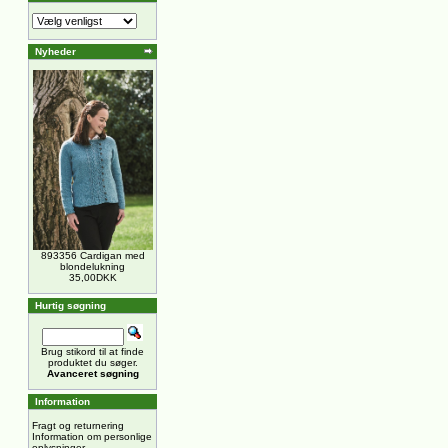
Nyheder
893356 Cardigan med
blondelukning
35,00DKK
Hurtig søgning
Brug stikord til at finde
produktet du søger.
Avanceret søgning
Information
Fragt og returnering
Information om personlige
oplysninger