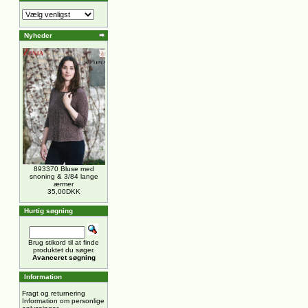
Nyheder
893370 Bluse med
snoning & 3/84 lange
ærmer
35,00DKK
Hurtig søgning
Brug stikord til at finde
produktet du søger.
Avanceret søgning
Information
Fragt og returnering
Information om personlige