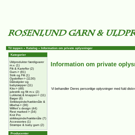
Til toppen
»
Katalog
»
Information om private oplysninger
Kategorier
Uldprodukter færdigvarer
Information om private oplys
m.v.
(1)
Filt & Karteflor
(2)
Garn->
(81)
Strik og Filt
(1)
Opskrifter->
(1130)
Dåbskjoler og
babytæpper
(11)
Kits->
(48)
Vi behandler Deres personlige oplysninger med fuld diskret
julestrik og filt m.v.
(2)
Lukketøj & knapper->
(11)
Bøger
(6)
Strikkepinde/hæklenåle &
tilbehø->
(36)
Wilfert´s design
(44)
Rest marked->
(34)
Knit Pro
strikkepinde/hæklenåle
(7)
Accessories
(1)
Strømpe & baby garn
(2)
Producenter