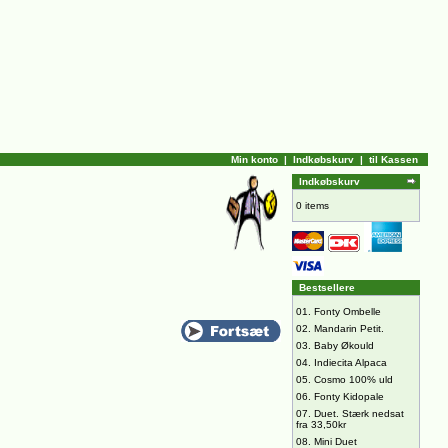
Min konto
|
Indkøbskurv
|
til Kassen
Indkøbskurv
0 items
Bestsellere
01.
Fonty Ombelle
02.
Mandarin Petit.
03.
Baby Økould
04.
Indiecita Alpaca
05.
Cosmo 100% uld
06.
Fonty Kidopale
07.
Duet. Stærk nedsat
fra 33,50kr
08.
Mini Duet