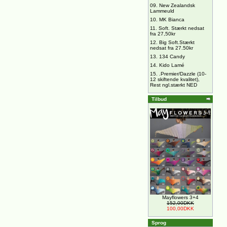
09.
New Zealandsk
Lammeuld
10.
MK Bianca
11.
Soft. Stærkt nedsat
fra 27,50kr
12.
Big Soft.Stærkt
nedsat fra 27.50kr
13.
134 Candy
14.
Kido Lamé
15.
.Premier/Dazzle (10-
12 skiftende kvalitet),
Rest ngl.stærkt NED
Tilbud
Mayflowers 3+4
152,00DKK
100,00DKK
Sprog