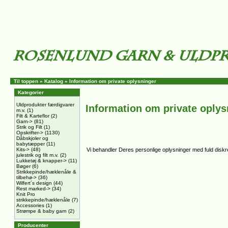
Til toppen
»
Katalog
»
Information om private oplysninger
Kategorier
Uldprodukter færdigvarer
Information om private oplys
m.v.
(1)
Filt & Karteflor
(2)
Garn->
(81)
Strik og Filt
(1)
Opskrifter->
(1130)
Dåbskjoler og
babytæpper
(11)
Kits->
(48)
Vi behandler Deres personlige oplysninger med fuld diskret
julestrik og filt m.v.
(2)
Lukketøj & knapper->
(11)
Bøger
(6)
Strikkepinde/hæklenåle &
tilbehø->
(36)
Wilfert´s design
(44)
Rest marked->
(34)
Knit Pro
strikkepinde/hæklenåle
(7)
Accessories
(1)
Strømpe & baby garn
(2)
Producenter