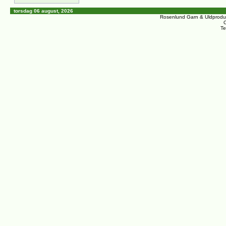
torsdag 06 august, 2026
Rosenlund Garn & Uldprodu
C
Te