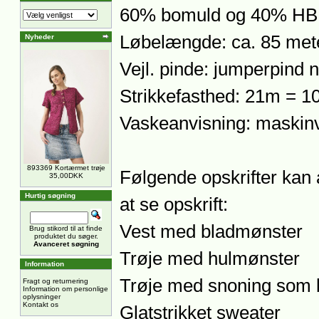
60% bomuld og 40% HB 
Løbelængde: ca. 85 mete
Nyheder
Vejl. pinde: jumperpind n
Strikkefasthed: 21m = 1
Vaskeanvisning: maskinv
893369 Kortærmet trøje
Følgende opskrifter kan 
35,00DKK
Hurtig søgning
at se opskrift:
Vest med bladmønster
Brug stikord til at finde
produktet du søger.
Avanceret søgning
Trøje med hulmønster
Information
Trøje med snoning som
Fragt og returnering
Information om personlige
oplysninger
Kontakt os
Glatstrikket sweater