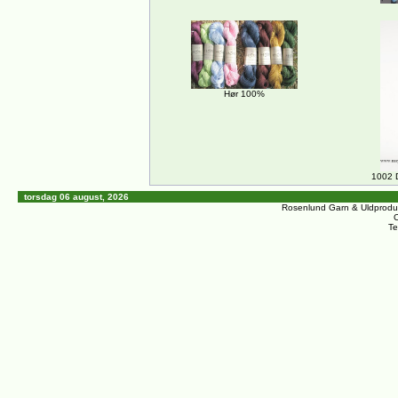
Hør 100%
1002 
torsdag 06 august, 2026
Rosenlund Garn & Uldprodu
C
Te