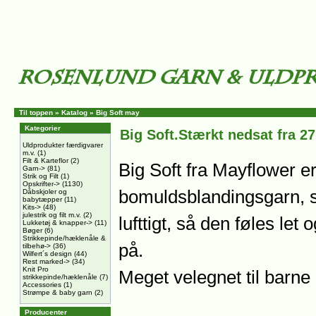
Til toppen
»
Katalog
»
Big Soft may
Kategorier
Big Soft.Stærkt nedsat fra 27
Uldprodukter færdigvarer
m.v.
(1)
Filt & Karteflor
(2)
Big Soft fra Mayflower e
Garn->
(81)
Strik og Filt
(1)
Opskrifter->
(1130)
bomuldsblandingsgarn, s
Dåbskjoler og
babytæpper
(11)
Kits->
(48)
julestrik og filt m.v.
(2)
lufttigt, så den føles let
Lukketøj & knapper->
(11)
Bøger
(6)
Strikkepinde/hæklenåle &
på.
tilbehø->
(36)
Wilfert´s design
(44)
Rest marked->
(34)
Knit Pro
Meget velegnet til barne
strikkepinde/hæklenåle
(7)
Accessories
(1)
Strømpe & baby garn
(2)
Producenter