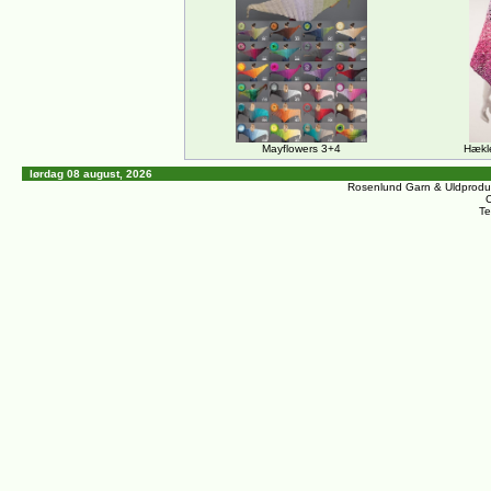
Mayflowers 3+4
Hækle
lørdag 08 august, 2026
Rosenlund Garn & Uldprodu
C
Te