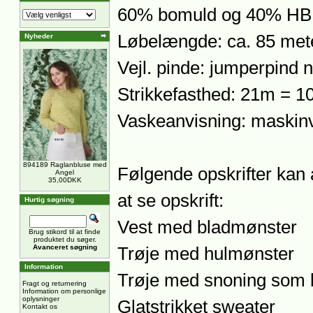
60% bomuld og 40% HB 
Løbelængde: ca. 85 mete
Nyheder
Vejl. pinde: jumperpind n
Strikkefasthed: 21m = 1
Vaskeanvisning: maskinv
894189 Raglanbluse med
Følgende opskrifter kan 
Angel
35,00DKK
at se opskrift:
Hurtig søgning
Vest med bladmønster
Brug stikord til at finde
produktet du søger.
Avanceret søgning
Trøje med hulmønster
Information
Trøje med snoning som
Fragt og returnering
Information om personlige
oplysninger
Glatstrikket sweater
Kontakt os