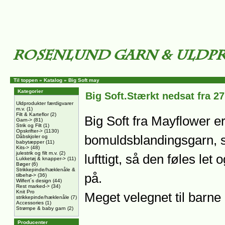
Til toppen
»
Katalog
»
Big Soft may
Kategorier
Big Soft.Stærkt nedsat fra 27
Uldprodukter færdigvarer
m.v.
(1)
Filt & Karteflor
(2)
Big Soft fra Mayflower e
Garn->
(81)
Strik og Filt
(1)
Opskrifter->
(1130)
bomuldsblandingsgarn, s
Dåbskjoler og
babytæpper
(11)
Kits->
(48)
julestrik og filt m.v.
(2)
lufttigt, så den føles let
Lukketøj & knapper->
(11)
Bøger
(6)
Strikkepinde/hæklenåle &
på.
tilbehø->
(36)
Wilfert´s design
(44)
Rest marked->
(34)
Knit Pro
Meget velegnet til barne
strikkepinde/hæklenåle
(7)
Accessories
(1)
Strømpe & baby garn
(2)
Producenter