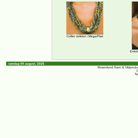
Collier strikket i Mega/Flair
Enkel
søndag 09 august, 2026
Rosenlund Garn & Uldprodu
C
Te