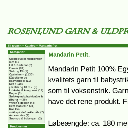
Til toppen
»
Katalog
»
Mandarin Pet
Kategorier
Mandarin Petit.
Uldprodukter færdigvarer
m.v.
(1)
Filt & Karteflor
(2)
Mandarin Petit 100% Eg
Garn->
(81)
Strik og Filt
(1)
Opskrifter->
(1130)
kvalitets garn til babystr
Dåbskjoler og
babytæpper
(11)
Kits->
(48)
julestrik og filt m.v.
(2)
som til voksenstrik. Garn
Lukketøj & knapper->
(11)
Bøger
(6)
Strikkepinde/hæklenåle &
have det rene produkt. F
tilbehø->
(36)
Wilfert´s design
(44)
Rest marked->
(34)
Knit Pro
strikkepinde/hæklenåle
(7)
Accessories
(1)
Strømpe & baby garn
(2)
Løbeængde: ca. 180 met
Producenter