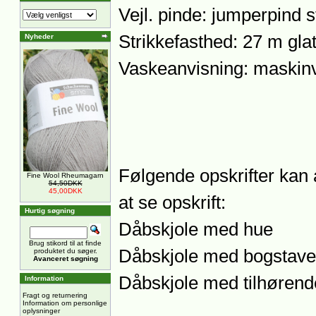
Vejl. pinde: jumperpind st
Strikkefasthed: 27 m glat
Nyheder
Vaskeanvisning: maskinv
Følgende opskrifter kan 
Fine Wool Rheumagarn
54,50DKK
45,00DKK
at se opskrift:
Hurtig søgning
Dåbskjole med hue
Brug stikord til at finde
Dåbskjole med bogstave
produktet du søger.
Avanceret søgning
Dåbskjole med tilhørend
Information
Fragt og returnering
Information om personlige
oplysninger