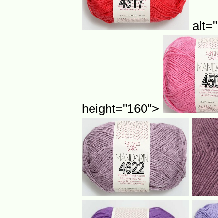
alt="
height="160">