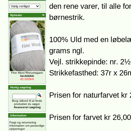
den rene varer, til alle f
børnestrik.
Nyheder
100% Uld med en løbelæ
grams ngl.
Vejl. strikkepinde: nr. 2
Strikkefasthed: 37r x 2
Fine Wool Rheumagarn
54,50DKK
45,00DKK
Hurtig søgning
Prisen for naturfarvet kr
Brug stikord til at finde
produktet du søger.
Avanceret søgning
Prisen for farvet kr 26,00
Information
Fragt og returnering
Information om personlige
oplysninger