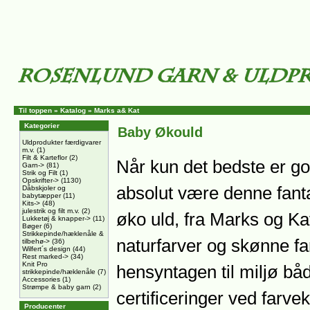
Til toppen
»
Katalog
»
Marks a& Kat
Kategorier
Baby Økould
Uldprodukter færdigvarer
m.v.
(1)
Filt & Karteflor
(2)
Når kun det bedste er go
Garn->
(81)
Strik og Filt
(1)
Opskrifter->
(1130)
absolut være denne fant
Dåbskjoler og
babytæpper
(11)
Kits->
(48)
julestrik og filt m.v.
(2)
øko uld, fra Marks og Kat
Lukketøj & knapper->
(11)
Bøger
(6)
Strikkepinde/hæklenåle &
naturfarver og skønne fa
tilbehø->
(36)
Wilfert´s design
(44)
Rest marked->
(34)
Knit Pro
hensyntagen til miljø bå
strikkepinde/hæklenåle
(7)
Accessories
(1)
Strømpe & baby garn
(2)
certificeringer ved farvek
Producenter