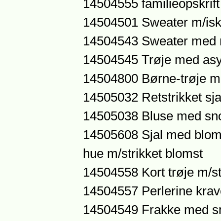
14504555 familieopskrift
14504501 Sweater m/iskr
14504543 Sweater med 
14504545 Trøje med asy
14504800 Børne-trøje m
14505032 Retstrikket sja
14505038 Bluse med sn
14505608 Sjal med bloms
hue m/strikket blomst
14504558 Kort trøje m/s
14504557 Perlerine krav
14504549 Frakke med s