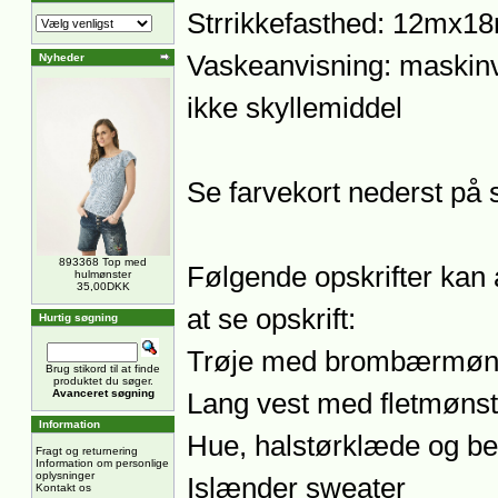
Strrikkefasthed: 12mx18
Vaskeanvisning: maskinv
Nyheder
ikke skyllemiddel
Se farvekort nederst på 
893368 Top med
Følgende opskrifter kan 
hulmønster
35,00DKK
at se opskrift:
Hurtig søgning
Trøje med brombærmøn
Brug stikord til at finde
produktet du søger.
Avanceret søgning
Lang vest med fletmønst
Information
Hue, halstørklæde og b
Fragt og returnering
Information om personlige
oplysninger
Islænder sweater
Kontakt os