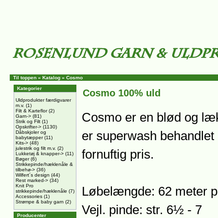
Til toppen
»
Katalog
»
Cosmo
Kategorier
Cosmo 100% uld
Uldprodukter færdigvarer
m.v.
(1)
Filt & Karteflor
(2)
Cosmo er en blød og læ
Garn->
(81)
Strik og Filt
(1)
Opskrifter->
(1130)
er superwash behandlet ,
Dåbskjoler og
babytæpper
(11)
Kits->
(48)
julestrik og filt m.v.
(2)
fornuftig pris.
Lukketøj & knapper->
(11)
Bøger
(6)
Strikkepinde/hæklenåle &
tilbehø->
(36)
Wilfert´s design
(44)
Rest marked->
(34)
Knit Pro
Løbelængde: 62 meter p
strikkepinde/hæklenåle
(7)
Accessories
(1)
Strømpe & baby garn
(2)
Vejl. pinde: str. 6½ - 7
Producenter