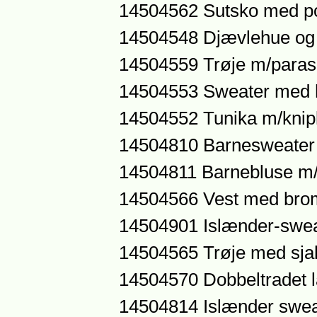
14504562 Sutsko med 
14504548 Djævlehue og
14504559 Trøje m/paras
14504553 Sweater med 
14504552 Tunika m/knip
14504810 Barnesweater 
14504811 Barnebluse m
14504566 Vest med br
14504901 Islænder-sweat
14504565 Trøje med sjal
14504570 Dobbeltradet l
14504814 Islænder sweat