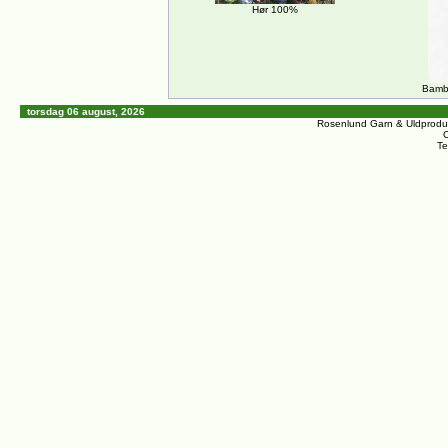
Hør 100%
Bambu
torsdag 06 august, 2026
Rosenlund Garn & Uldprodu
C
Te