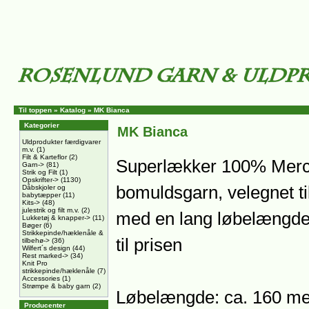
Til toppen
»
Katalog
»
MK Bianca
Kategorier
MK Bianca
Uldprodukter færdigvarer
m.v.
(1)
Filt & Karteflor
(2)
Superlækker 100% Merce
Garn->
(81)
Strik og Filt
(1)
Opskrifter->
(1130)
bomuldsgarn, velegnet ti
Dåbskjoler og
babytæpper
(11)
Kits->
(48)
julestrik og filt m.v.
(2)
med en lang løbelængde, 
Lukketøj & knapper->
(11)
Bøger
(6)
Strikkepinde/hæklenåle &
til prisen
tilbehø->
(36)
Wilfert´s design
(44)
Rest marked->
(34)
Knit Pro
strikkepinde/hæklenåle
(7)
Accessories
(1)
Strømpe & baby garn
(2)
Løbelængde: ca. 160 met
Producenter