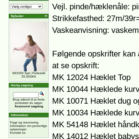
Vejl. pinde/hæklenåle: pi
Strikkefasthed: 27m/39r
Nyheder
Vaskeanvisning: vaskem
Følgende opskrifter kan 
at se opskrift:
893359 Sjal i Perlestrik
MK 12024 Hæklet Top
35,00DKK
Hurtig søgning
MK 10044 Hæklede kur
MK 10071 Hæklet dug og
Brug stikord til at finde
produktet du søger.
Avanceret søgning
MK 10034 Hæklede kurv
Information
MK 54148 Hæklet håndkl
Fragt og returnering
Information om personlige
oplysninger
Kontakt os
MK 14012 Hæklet babys