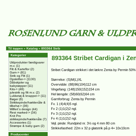
Til toppen
»
Katalog
»
893364 Strib
Kategorier
893364 Stribet Cardigan i Ze
Uldprodukter færdigvarer
m.v.
(1)
Filt & Karteflor
(2)
Stribet Cardigan strikket i det lækre Zenta by Permin 50
Garn->
(81)
Strik og Filt
(1)
Opskrifter->
(1130)
Størrelse: (S)M(L)XL
Dåbskjoler og
Overvidde: (88)96(104)112 cm
babytæpper
(11)
Kits->
(48)
Vingefang: (148)150(152)154 cm
julestrik og filt m.v.
(2)
Hel længde: (58)60(62)64 cm
Lukketøj & knapper->
(11)
Garnforbrug: Zenta by Permin
Bøger
(6)
Strikkepinde/hæklenåle &
Fv. 1 (4)4(4)5 ngl.
tilbehø->
(36)
Fv 2 (1)1(2)2 ngl.
Wilfert´s design
(44)
Rest marked->
(34)
Fv 3 (1)1(2)2 ngl.
Knit Pro
Fv 4 (1)1(2)2 ngl.
strikkepinde/hæklenåle
(7)
Accessories
(1)
Vejl. pinde: Rundpind nr. 3½ og 4 mm 80 cm
Strømpe & baby garn
(2)
Strikkefasthed: 22m x 32 p glatstrik på p 4= 10x10cm
Producenter