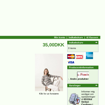
Min konto
|
Indkøbskurv
|
til Kassen
Indkøbskurv
35,00DKK
0 items
Producentinformation
-
Andre produkter
Varslinger
Informer mig
Klik for at forstørre
venligst om
opdateringer
til
893364
Stribet
Cardigan i