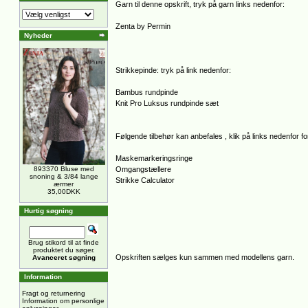
Garn til denne opskrift, tryk på garn links nedenfor:
Zenta by Permin
Nyheder
Strikkepinde: tryk på link nedenfor:
Bambus rundpinde
Knit Pro Luksus rundpinde sæt
Følgende tilbehør kan anbefales , klik på links nedenfor for
Maskemarkeringsringe
893370 Bluse med
Omgangstællere
snoning & 3/84 lange
Strikke Calculator
ærmer
35,00DKK
Hurtig søgning
Brug stikord til at finde
produktet du søger.
Opskriften sælges kun sammen med modellens garn.
Avanceret søgning
Information
Fragt og returnering
Information om personlige