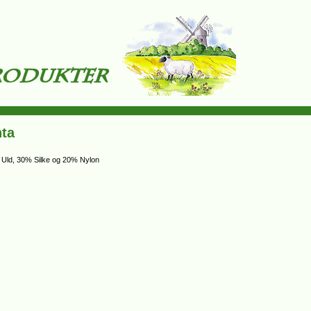
nta
% Uld, 30% Silke og 20% Nylon