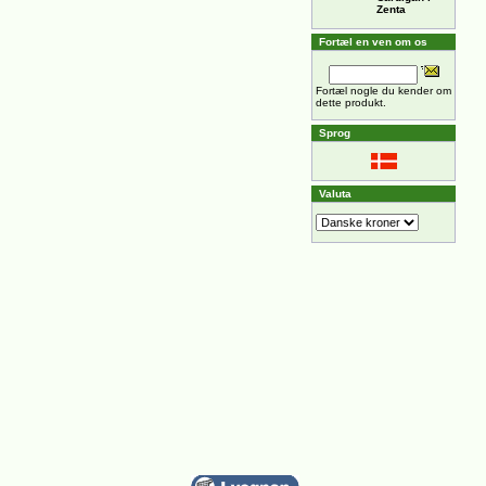
Zenta
Fortæl en ven om os
Fortæl nogle du kender om
dette produkt.
Sprog
Valuta