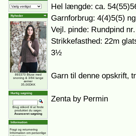
Hel længde: ca. 54(55)5
Garnforbrug: 4(4)5(5) ng
Nyheder
Vejl. pinde: Rundpind nr
Strikkefasthed: 22m glats
3½
Garn til denne opskrift, 
893370 Bluse med
snoning & 3/84 lange
ærmer
35,00DKK
Hurtig søgning
Zenta by Permin
Brug stikord til at finde
produktet du søger.
Avanceret søgning
Information
Fragt og returnering
Information om personlige