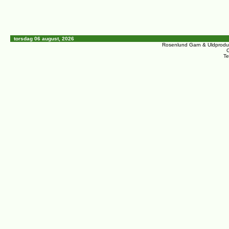
torsdag 06 august, 2026
Rosenlund Garn & Uldprodu
C
Te