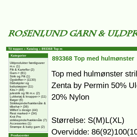
Til toppen
»
Katalog
»
893368 Top m
Kategorier
893368 Top med hulmønster
Uldprodukter færdigvarer
m.v.
(1)
Filt & Karteflor
(2)
Top med hulmønster strik
Garn->
(81)
Strik og Filt
(1)
Opskrifter->
(1130)
Zenta by Permin 50% Ul
Dåbskjoler og
babytæpper
(11)
Kits->
(48)
julestrik og filt m.v.
(2)
20% Nylon
Lukketøj & knapper->
(11)
Bøger
(6)
Strikkepinde/hæklenåle &
tilbehø->
(36)
Wilfert´s design
(44)
Rest marked->
(34)
Knit Pro
Størrelse: S(M)L(XL)
strikkepinde/hæklenåle
(7)
Accessories
(1)
Strømpe & baby garn
(2)
Overvidde: 86(92)100(1
Producenter