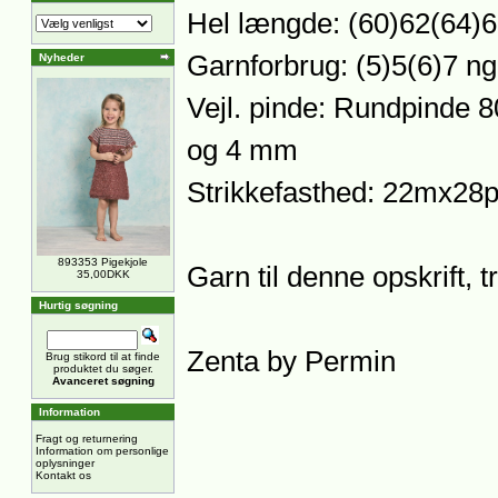
Hel længde: (60)62(64)
Garnforbrug: (5)5(6)7 ng
Nyheder
Vejl. pinde: Rundpinde 
og 4 mm
Strikkefasthed: 22mx28p
893353 Pigekjole
Garn til denne opskrift, 
35,00DKK
Hurtig søgning
Zenta by Permin
Brug stikord til at finde
produktet du søger.
Avanceret søgning
Information
Fragt og returnering
Information om personlige
oplysninger
Kontakt os