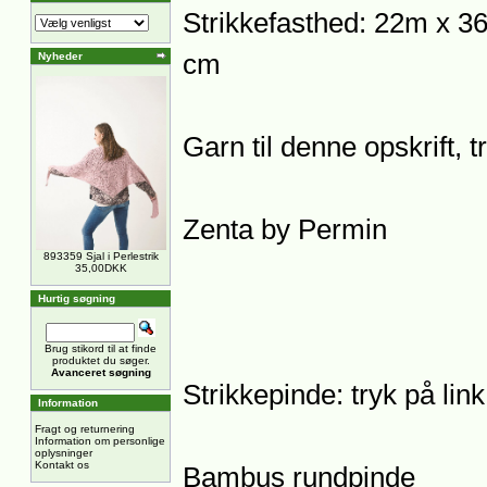
Strikkefasthed: 22m x 36
cm
Nyheder
Garn til denne opskrift, 
Zenta by Permin
893359 Sjal i Perlestrik
35,00DKK
Hurtig søgning
Brug stikord til at finde
produktet du søger.
Avanceret søgning
Strikkepinde: tryk på lin
Information
Fragt og returnering
Information om personlige
oplysninger
Kontakt os
Bambus rundpinde