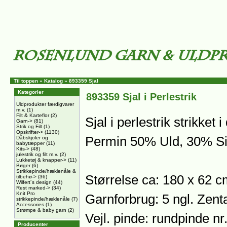
Til toppen
»
Katalog
»
893359 Sjal
Kategorier
893359 Sjal i Perlestrik
Uldprodukter færdigvarer
m.v.
(1)
Filt & Karteflor
(2)
Sjal i perlestrik strikket
Garn->
(81)
Strik og Filt
(1)
Opskrifter->
(1130)
Permin 50% Uld, 30% Si
Dåbskjoler og
babytæpper
(11)
Kits->
(48)
julestrik og filt m.v.
(2)
Lukketøj & knapper->
(11)
Bøger
(6)
Strikkepinde/hæklenåle &
Størrelse ca: 180 x 62 
tilbehø->
(36)
Wilfert´s design
(44)
Rest marked->
(34)
Knit Pro
Garnforbrug: 5 ngl. Zen
strikkepinde/hæklenåle
(7)
Accessories
(1)
Strømpe & baby garn
(2)
Vejl. pinde: rundpinde n
Producenter