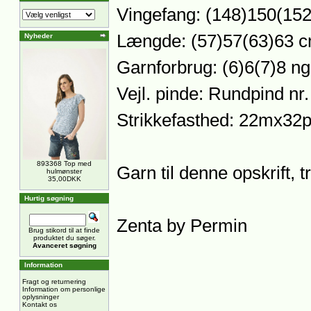
Vingefang: (148)150(15
Længde: (57)57(63)63 
Nyheder
Garnforbrug: (6)6(7)8 ng
Vejl. pinde: Rundpind n
Strikkefasthed: 22mx32p
893368 Top med
Garn til denne opskrift, 
hulmønster
35,00DKK
Hurtig søgning
Zenta by Permin
Brug stikord til at finde
produktet du søger.
Avanceret søgning
Information
Fragt og returnering
Information om personlige
oplysninger
Kontakt os