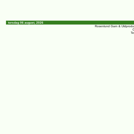
torsdag 06 august, 2026
Rosenlund Garn & Uldprodu
C
Te