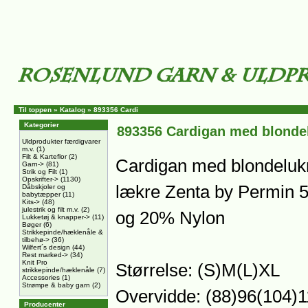
Til toppen
»
Katalog
»
893356 Cardi
Kategorier
893356 Cardigan med blonde
Uldprodukter færdigvarer
m.v.
(1)
Filt & Karteflor
(2)
Cardigan med blondelukni
Garn->
(81)
Strik og Filt
(1)
Opskrifter->
(1130)
lækre Zenta by Permin 
Dåbskjoler og
babytæpper
(11)
Kits->
(48)
julestrik og filt m.v.
(2)
og 20% Nylon
Lukketøj & knapper->
(11)
Bøger
(6)
Strikkepinde/hæklenåle &
tilbehø->
(36)
Wilfert´s design
(44)
Rest marked->
(34)
Knit Pro
Størrelse: (S)M(L)XL
strikkepinde/hæklenåle
(7)
Accessories
(1)
Strømpe & baby garn
(2)
Overvidde: (88)96(104)
Producenter