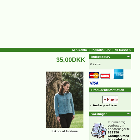
Min konto
|
Indkøbskurv
|
til Kassen
Indkøbskurv
35,00DKK
0 items
Producentinformation
-
Andre produkter
Varslinger
Informer mig
venligst om
opdateringer til
Klik for at forstørre
893356
Cardigan med
blondelukning