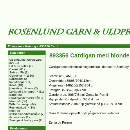
Til toppen
»
Katalog
»
893356 Cardi
Kategorier
893356 Cardigan med blonde
Uldprodukter færdigvarer
m.v.
(1)
Filt & Karteflor
(2)
Cardigan med blondelukning strikket i det lækre Zenta b
Garn->
(81)
Strik og Filt
(1)
Opskrifter->
(1130)
Størrelse: (S)M(L)XL
Dåbskjoler og
Overvidde: (88)96(104)112cm
babytæpper
(11)
Kits->
(48)
Vingefang: (148)150(152)154 cm
julestrik og filt m.v.
(2)
Længde: (57)57(63)63 cm
Lukketøj & knapper->
(11)
Garnforbrug: (6)6(7)8 ngl. Zenta by Permin
Bøger
(6)
Strikkepinde/hæklenåle &
Vejl. pinde: Rundpind nr. 3½ & 4 mm
tilbehø->
(36)
Strikkefasthed: 22mx32p glatstrik på p 4 =10x10 cm
Wilfert´s design
(44)
Rest marked->
(34)
Knit Pro
Garn til denne opskrift, tryk på garn links nedenfor:
strikkepinde/hæklenåle
(7)
Accessories
(1)
Strømpe & baby garn
(2)
Zenta by Permin
Producenter