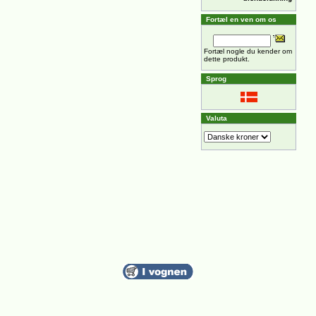
Fortæl en ven om os
Fortæl nogle du kender om
dette produkt.
Sprog
Valuta