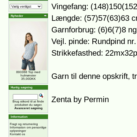
Vingefang: (148)150(15
Længde: (57)57(63)63 
Nyheder
Garnforbrug: (6)6(7)8 ng
Vejl. pinde: Rundpind n
Strikkefasthed: 22mx32p
893368 Top med
Garn til denne opskrift, 
hulmønster
35,00DKK
Hurtig søgning
Zenta by Permin
Brug stikord til at finde
produktet du søger.
Avanceret søgning
Information
Fragt og returnering
Information om personlige
oplysninger
Kontakt os