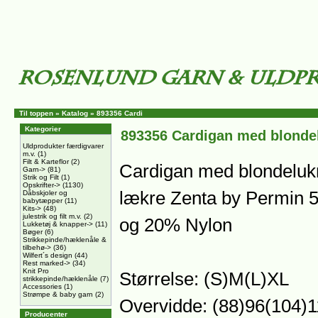
Til toppen
»
Katalog
»
893356 Cardi
Kategorier
893356 Cardigan med blonde
Uldprodukter færdigvarer
m.v.
(1)
Filt & Karteflor
(2)
Cardigan med blondelukni
Garn->
(81)
Strik og Filt
(1)
Opskrifter->
(1130)
lækre Zenta by Permin 
Dåbskjoler og
babytæpper
(11)
Kits->
(48)
julestrik og filt m.v.
(2)
og 20% Nylon
Lukketøj & knapper->
(11)
Bøger
(6)
Strikkepinde/hæklenåle &
tilbehø->
(36)
Wilfert´s design
(44)
Rest marked->
(34)
Knit Pro
Størrelse: (S)M(L)XL
strikkepinde/hæklenåle
(7)
Accessories
(1)
Strømpe & baby garn
(2)
Overvidde: (88)96(104)
Producenter