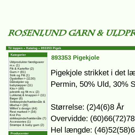
Til toppen
»
Katalog
»
893353 Pigek
Kategorier
893353 Pigekjole
Uldprodukter færdigvarer
m.v.
(1)
Filt & Karteflor
(2)
Pigekjole strikket i det 
Garn->
(81)
Strik og Filt
(1)
Opskrifter->
(1130)
Permin, 50% Uld, 30% S
Dåbskjoler og
babytæpper
(11)
Kits->
(48)
julestrik og filt m.v.
(2)
Lukketøj & knapper->
(11)
Bøger
(6)
Strikkepinde/hæklenåle &
Størrelse: (2)4(6)8 År
tilbehø->
(36)
Wilfert´s design
(44)
Rest marked->
(34)
Knit Pro
Overvidde: (60)66(72)7
strikkepinde/hæklenåle
(7)
Accessories
(1)
Strømpe & baby garn
(2)
Hel længde: (46)52(58)
Producenter