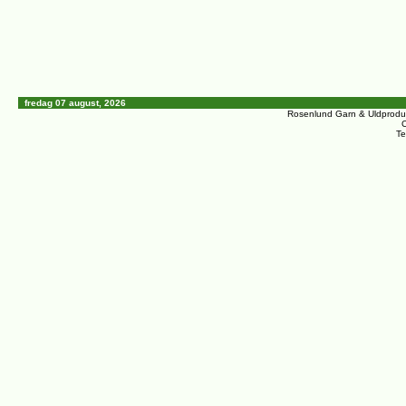
fredag 07 august, 2026
Rosenlund Garn & Uldprodu
C
Te