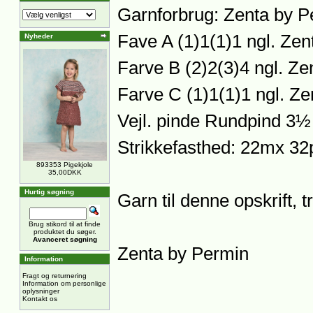
Garnforbrug: Zenta by P
Fave A (1)1(1)1 ngl. Ze
Nyheder
Farve B (2)2(3)4 ngl. Z
Farve C (1)1(1)1 ngl. Z
Vejl. pinde Rundpind 
Strikkefasthed: 22mx 32
893353 Pigekjole
35,00DKK
Hurtig søgning
Garn til denne opskrift, 
Brug stikord til at finde
produktet du søger.
Avanceret søgning
Zenta by Permin
Information
Fragt og returnering
Information om personlige
oplysninger
Kontakt os