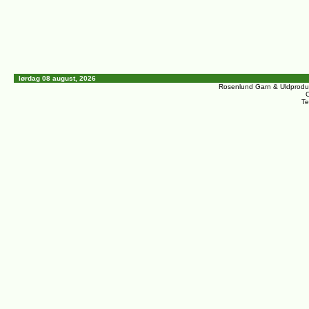
lørdag 08 august, 2026
Rosenlund Garn & Uldprodu
C
Te