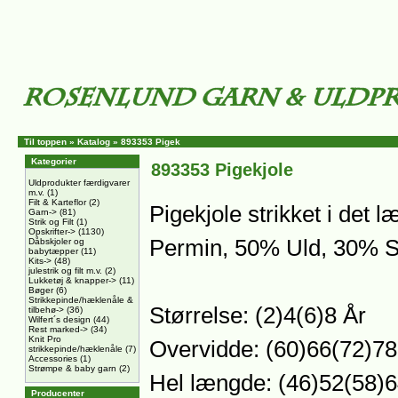
Til toppen
»
Katalog
»
893353 Pigek
Kategorier
893353 Pigekjole
Uldprodukter færdigvarer
m.v.
(1)
Filt & Karteflor
(2)
Pigekjole strikket i det 
Garn->
(81)
Strik og Filt
(1)
Opskrifter->
(1130)
Permin, 50% Uld, 30% S
Dåbskjoler og
babytæpper
(11)
Kits->
(48)
julestrik og filt m.v.
(2)
Lukketøj & knapper->
(11)
Bøger
(6)
Strikkepinde/hæklenåle &
Størrelse: (2)4(6)8 År
tilbehø->
(36)
Wilfert´s design
(44)
Rest marked->
(34)
Knit Pro
Overvidde: (60)66(72)7
strikkepinde/hæklenåle
(7)
Accessories
(1)
Strømpe & baby garn
(2)
Hel længde: (46)52(58)
Producenter