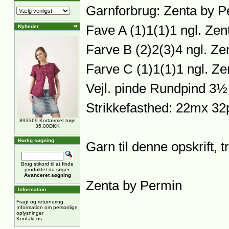
Garnforbrug: Zenta by P
Fave A (1)1(1)1 ngl. Ze
Nyheder
Farve B (2)2(3)4 ngl. Z
Farve C (1)1(1)1 ngl. Z
Vejl. pinde Rundpind 
Strikkefasthed: 22mx 32
893369 Kortærmet trøje
35,00DKK
Hurtig søgning
Garn til denne opskrift, 
Brug stikord til at finde
produktet du søger.
Avanceret søgning
Zenta by Permin
Information
Fragt og returnering
Information om personlige
oplysninger
Kontakt os