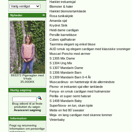
Hæklet trekantsjal
Blomster & haler
Hæklet blomstertørklæde
Nyheder
Rosa tunikakjole
Amanda sjal
Krydret Strik
Heidi dame cardigan
Persille barnebluse
Cubes sjal/halsrør
Taormina elegant og enkel bluse
AUD smuk og elegant cardigan med klassiske snoninger
Muscari Poncho med ærmer
S 1305 Mix Dame
S 1304 Ung Mix
S 1307 Mandarin Dame
S 1306 Mandarin Barn
893372 Pigeraglan med
S 1309 Mandarin Barn 0-4 År
V-hals
35,00DKK
Muscardinus- en hættetrøje til de allermindste
Pismo- et trekantet sjal eller tørklæde
Hurtig søgning
Fenya- en smuk cardigan med hulmønster
Perilla- et super nemt halsrør
S 1408 Mandarin Baby
Brug stikord til at finde
SuperNova- en lun, skøn kjole
produktet du søger.
Avanceret søgning
Mette en fed 80`sweater
Meja- en lang cardigan med skønne lommer
Information
Vinterbaby
Fragt og returnering
Information om personlige
oplysninger