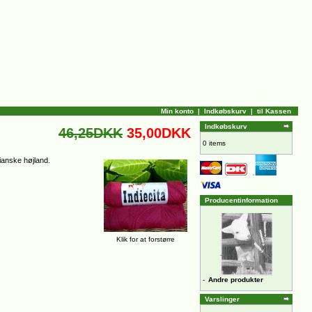
Min konto
|
Indkøbskurv
|
til Kassen
Indkøbskurv
46,25DKK
35,00DKK
0 items
ianske højland.
Producentinformation
Klik for at forstørre
-
Andre produkter
Varslinger