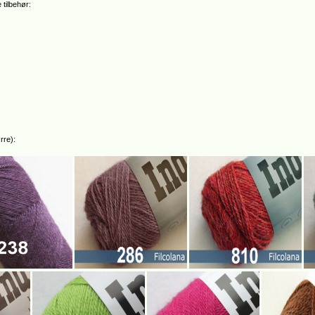
 tilbehør:
rre):