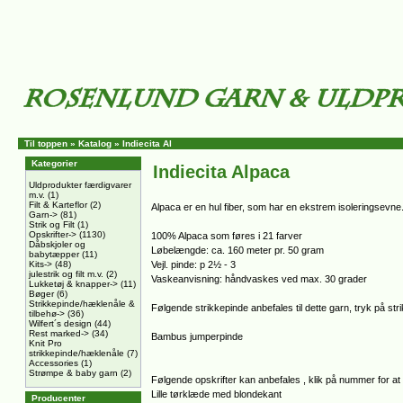
Til toppen
»
Katalog
»
Indiecita Al
Kategorier
Indiecita Alpaca
Uldprodukter færdigvarer
m.v.
(1)
Filt & Karteflor
(2)
Alpaca er en hul fiber, som har en ekstrem isoleringsevne.
Garn->
(81)
Strik og Filt
(1)
Opskrifter->
(1130)
100% Alpaca som føres i 21 farver
Dåbskjoler og
Løbelængde: ca. 160 meter pr. 50 gram
babytæpper
(11)
Kits->
(48)
Vejl. pinde: p 2½ - 3
julestrik og filt m.v.
(2)
Vaskeanvisning: håndvaskes ved max. 30 grader
Lukketøj & knapper->
(11)
Bøger
(6)
Strikkepinde/hæklenåle &
Følgende strikkepinde anbefales til dette garn, tryk på str
tilbehø->
(36)
Wilfert´s design
(44)
Rest marked->
(34)
Bambus jumperpinde
Knit Pro
strikkepinde/hæklenåle
(7)
Accessories
(1)
Strømpe & baby garn
(2)
Følgende opskrifter kan anbefales , klik på nummer for at 
Lille tørklæde med blondekant
Producenter