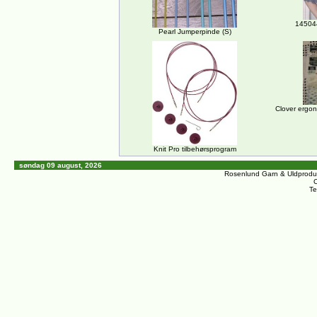
14504
Pearl Jumperpinde (S)
Clover ergon
Knit Pro tilbehørsprogram
søndag 09 august, 2026
Rosenlund Garn & Uldprodu
C
Te