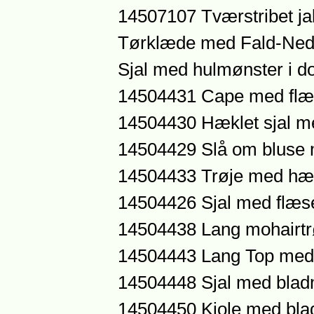
14507107 Tværstribet j
Tørklæde med Fald-Ne
Sjal med hulmønster i d
14504431 Cape med fl
14504430 Hæklet sjal m
14504429 Slå om bluse 
14504433 Trøje med hæk
14504426 Sjal med flæs
14504438 Lang mohairtr
14504443 Lang Top med
14504448 Sjal med blad
14504450 Kjole med bla