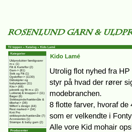
Til toppen
»
Katalog
»
Kido Lamé
Kategorier
Kido Lamé
Uldprodukter færdigvarer
m.v.
(1)
Filt & Karteflor
(2)
Utrolig flot nyhed fra HP
Garn->
(81)
Strik og Filt
(1)
Opskrifter->
(1130)
styr på hvad der rører si
Dåbskjoler og
babytæpper
(11)
Kits->
(48)
julestrik og filt m.v.
(2)
modebranchen.
Lukketøj & knapper->
(11)
Bøger
(6)
Strikkepinde/hæklenåle &
8 flotte farver, hvoraf de
tilbehø->
(36)
Wilfert´s design
(44)
Rest marked->
(34)
Knit Pro
som er velkendte i Font
strikkepinde/hæklenåle
(7)
Accessories
(1)
Strømpe & baby garn
(2)
Alle vore Kid mohair opsk
Producenter