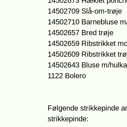
14502673 Hæklet ponch
14502709 Slå-om-trøje
14502710 Barnebluse m/
14502657 Bred trøje
14502659 Ribstrikket mo
14502609 Ribstrikket trø
14502643 Bluse m/hulka
1122 Bolero
Følgende strikkepinde anb
strikkepinde: