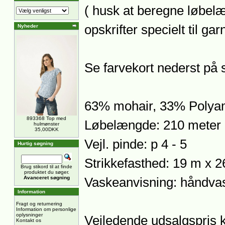
( husk at beregne løbe
opskrifter specielt til gar
Nyheder
Se farvekort nederst på 
63% mohair, 33% Polyam
893368 Top med
Løbelængde: 210 meter 
hulmønster
35,00DKK
Vejl. pinde: p 4 - 5
Hurtig søgning
Strikkefasthed: 19 m x 2
Brug stikord til at finde
produktet du søger.
Avanceret søgning
Vaskeanvisning: håndva
Information
Fragt og returnering
Information om personlige
oplysninger
Vejledende udsalgspris 
Kontakt os