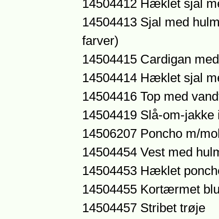
14504412 Hæklet sjal m
14504413 Sjal med hulmøn
farver)
14504415 Cardigan med
14504414 Hæklet sjal m
14504416 Top med vand
14504419 Slå-om-jakke
14506207 Poncho m/moh
14504454 Vest med hul
14504453 Hæklet poncho
14504455 Kortærmet bl
14504457 Stribet trøje