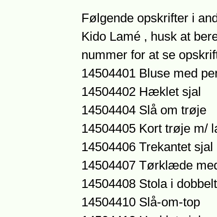
Følgende opskrifter i an
Kido Lamé , husk at ber
nummer for at se opskrift
14504401 Bluse med per
14504402 Hæklet sjal
14504404 Slå om trøje
14504405 Kort trøje m/ 
14504406 Trekantet sjal
14504407 Tørklæde med
14504408 Stola i dobbel
14504410 Slå-om-top