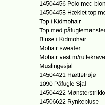
14504456 Polo med blo
14504458 Hæklet top m
Top i Kidmohair
Top med påfuglemønste
Bluse i Kidmohair
Mohair sweater
Mohair vest m/rullekrav
Muslingesjal
14504421 Hættetrøje
1090 Påfugle Sjal
14504422 Mønsterstrikk
14506622 Rynkebluse