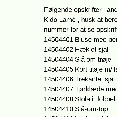
Følgende opskrifter i an
Kido Lamé , husk at ber
nummer for at se opskrift
14504401 Bluse med per
14504402 Hæklet sjal
14504404 Slå om trøje
14504405 Kort trøje m/ 
14504406 Trekantet sjal
14504407 Tørklæde med
14504408 Stola i dobbel
14504410 Slå-om-top