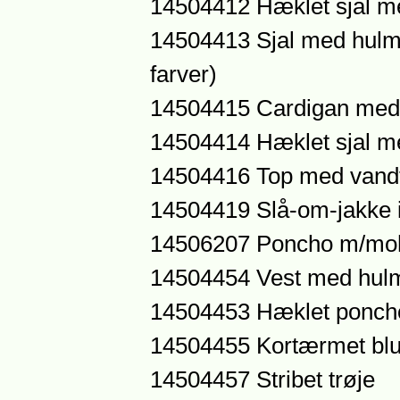
14504412 Hæklet sjal m
14504413 Sjal med hulmøn
farver)
14504415 Cardigan med
14504414 Hæklet sjal m
14504416 Top med vand
14504419 Slå-om-jakke
14506207 Poncho m/moh
14504454 Vest med hul
14504453 Hæklet poncho
14504455 Kortærmet bl
14504457 Stribet trøje