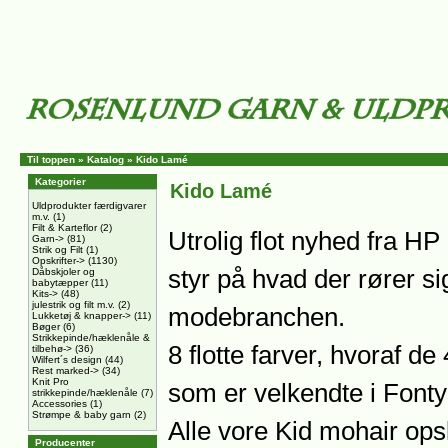
Til toppen
»
Katalog
»
Kido Lamé
Kategorier
Kido Lamé
Uldprodukter færdigvarer
m.v.
(1)
Filt & Karteflor
(2)
Utrolig flot nyhed fra HP
Garn->
(81)
Strik og Filt
(1)
Opskrifter->
(1130)
styr på hvad der rører si
Dåbskjoler og
babytæpper
(11)
Kits->
(48)
julestrik og filt m.v.
(2)
modebranchen.
Lukketøj & knapper->
(11)
Bøger
(6)
Strikkepinde/hæklenåle &
8 flotte farver, hvoraf de
tilbehø->
(36)
Wilfert´s design
(44)
Rest marked->
(34)
Knit Pro
som er velkendte i Font
strikkepinde/hæklenåle
(7)
Accessories
(1)
Strømpe & baby garn
(2)
Alle vore Kid mohair opsk
Producenter