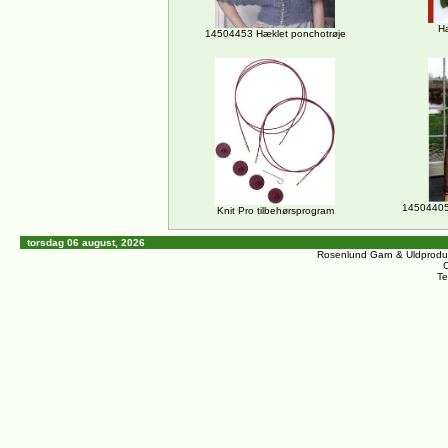
H
14504453 Hæklet ponchotrøje
14504405
Knit Pro tilbehørsprogram
torsdag 06 august, 2026
Rosenlund Garn & Uldprodu
C
Te