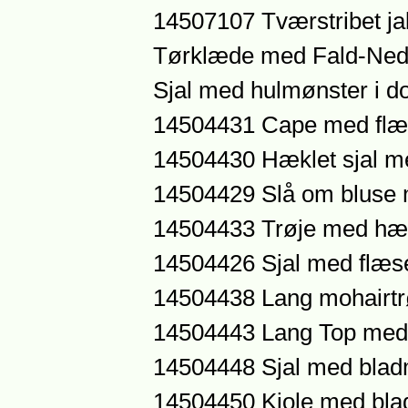
14507107 Tværstribet j
Tørklæde med Fald-Ne
Sjal med hulmønster i d
14504431 Cape med fl
14504430 Hæklet sjal m
14504429 Slå om bluse 
14504433 Trøje med hæk
14504426 Sjal med flæs
14504438 Lang mohairtr
14504443 Lang Top med
14504448 Sjal med blad
14504450 Kjole med bla