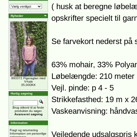
( husk at beregne løbe
opskrifter specielt til gar
Nyheder
Se farvekort nederst på 
63% mohair, 33% Polyam
Løbelængde: 210 meter 
893372 Pigeraglan med
V-hals
35,00DKK
Vejl. pinde: p 4 - 5
Hurtig søgning
Strikkefasthed: 19 m x 2
Brug stikord til at finde
Vaskeanvisning: håndva
produktet du søger.
Avanceret søgning
Information
Fragt og returnering
Vejledende udsalgspris 
Information om personlige
oplysninger