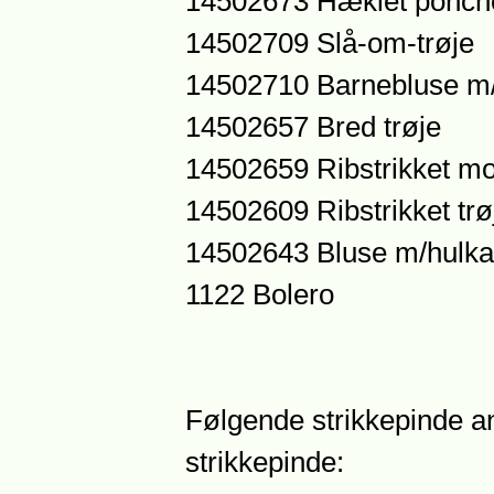
14502673 Hæklet ponch
14502709 Slå-om-trøje
14502710 Barnebluse m/
14502657 Bred trøje
14502659 Ribstrikket mo
14502609 Ribstrikket trø
14502643 Bluse m/hulka
1122 Bolero
Følgende strikkepinde anb
strikkepinde: