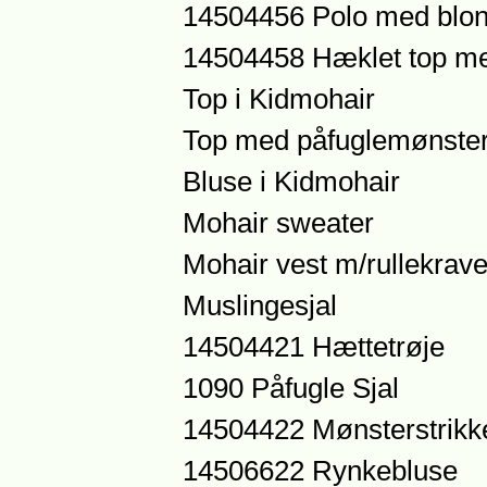
14504456 Polo med blo
14504458 Hæklet top m
Top i Kidmohair
Top med påfuglemønste
Bluse i Kidmohair
Mohair sweater
Mohair vest m/rullekrav
Muslingesjal
14504421 Hættetrøje
1090 Påfugle Sjal
14504422 Mønsterstrikk
14506622 Rynkebluse