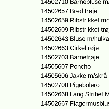
14502710 Barnebluse m/
14502657 Bred trøje
14502659 Ribstrikket mo
14502609 Ribstrikket trø
14502643 Bluse m/hulka
14502663 Cirkeltrøje
14502703 Barnetrøje
14505607 Poncho
14505606 Jakke m/skrå l
14502708 Pigebolero
14502668 Lang Stribet M
14502667 Flagermusblu