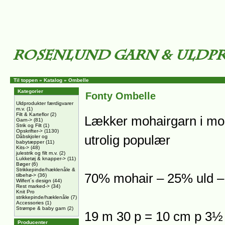
Til toppen
»
Katalog
»
Ombelle
Kategorier
Fonty Ombelle
Uldprodukter færdigvarer
m.v.
(1)
Filt & Karteflor
(2)
Lækker mohairgarn i mod
Garn->
(81)
Strik og Filt
(1)
Opskrifter->
(1130)
utrolig populær
Dåbskjoler og
babytæpper
(11)
Kits->
(48)
julestrik og filt m.v.
(2)
Lukketøj & knapper->
(11)
Bøger
(6)
Strikkepinde/hæklenåle &
70% mohair – 25% uld –
tilbehø->
(36)
Wilfert´s design
(44)
Rest marked->
(34)
Knit Pro
strikkepinde/hæklenåle
(7)
Accessories
(1)
Strømpe & baby garn
(2)
19 m 30 p = 10 cm p 3½
Producenter