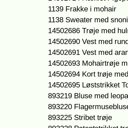
1139 Frakke i mohair
1138 Sweater med snon
14502686 Trøje med hu
14502690 Vest med rund
14502691 Vest med ara
14502693 Mohairtrøje m
14502694 Kort trøje me
14502695 Løststrikket T
893219 Bluse med leop
893220 Flagermuseblus
893225 Stribet trøje