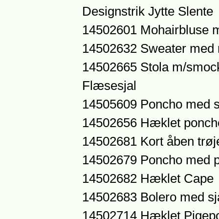
Designstrik Jytte Slente
14502601 Mohairbluse 
14502632 Sweater med r
14502665 Stola m/smoc
Flæsesjal
14505609 Poncho med st
14502656 Hæklet ponch
14502681 Kort åben trøj
14502679 Poncho med pa
14502682 Hæklet Cape
14502683 Bolero med sj
14502714 Hæklet Pigep