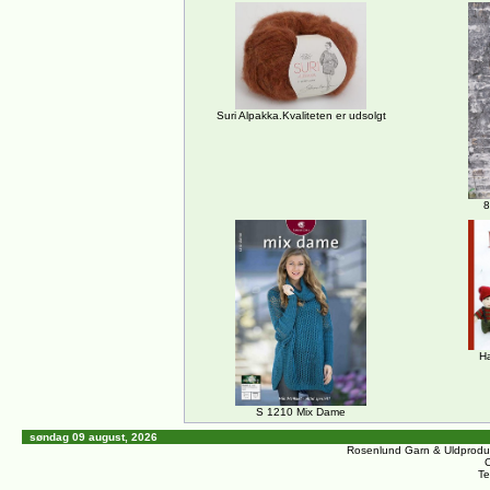
Suri Alpakka.Kvaliteten er udsolgt
8
H
S 1210 Mix Dame
søndag 09 august, 2026
Rosenlund Garn & Uldprodu
C
Te