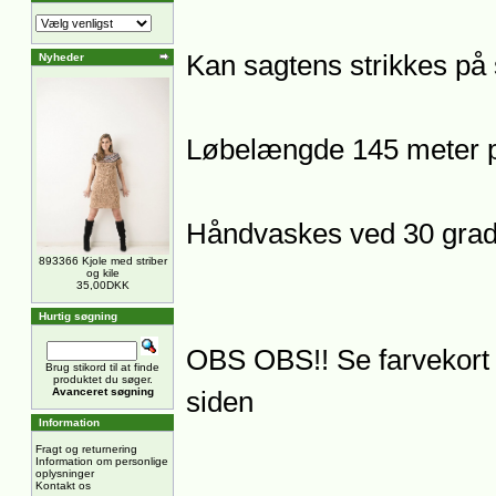
Kan sagtens strikkes på 
Nyheder
Løbelængde 145 meter p
Håndvaskes ved 30 grad
893366 Kjole med striber
og kile
35,00DKK
Hurtig søgning
OBS OBS!! Se farvekort 
Brug stikord til at finde
produktet du søger.
Avanceret søgning
siden
Information
Fragt og returnering
Information om personlige
oplysninger
Kontakt os