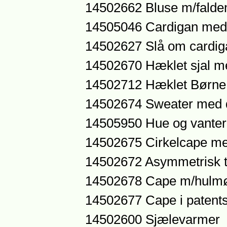
14502662 Bluse m/fald
14505046 Cardigan med
14502627 Slå om cardi
14502670 Hæklet sjal m
14502712 Hæklet Børne
14502674 Sweater med d
14505950 Hue og vanter
14502675 Cirkelcape me
14502672 Asymmetrisk t
14502678 Cape m/hulmø
14502677 Cape i patents
14502600 Sjælevarmer