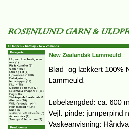
Til toppen
»
Katalog
»
New Zealands
Kategorier
New Zealandsk Lammeuld
Uldprodukter færdigvarer
m.v.
(1)
Filt & Karteflor
(2)
Blød- og lækkert 100% 
Garn->
(81)
Strik og Filt
(1)
Opskrifter->
(1130)
Lammeuld.
Dåbskjoler og
babytæpper
(11)
Kits->
(48)
julestrik og filt m.v.
(2)
Lukketøj & knapper->
(11)
Bøger
(6)
Strikkepinde/hæklenåle &
Løbelængded: ca. 600 m
tilbehø->
(36)
Wilfert´s design
(44)
Rest marked->
(34)
Knit Pro
Vejl. pinde: jumperpind n
strikkepinde/hæklenåle
(7)
Accessories
(1)
Strømpe & baby garn
(2)
Vaskeanvisning: Håndva
Producenter