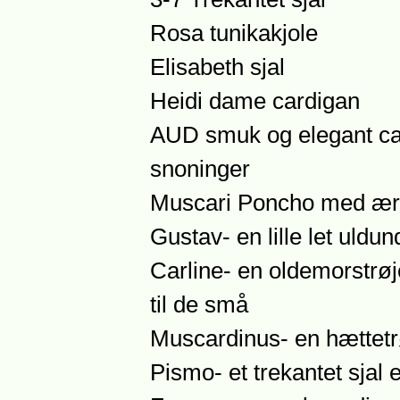
Rosa tunikakjole
Elisabeth sjal
Heidi dame cardigan
AUD smuk og elegant ca
snoninger
Muscari Poncho med æ
Gustav- en lille let uldu
Carline- en oldemorstrø
til de små
Muscardinus- en hættetrø
Pismo- et trekantet sjal 