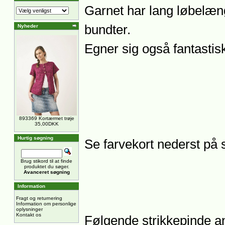
Garnet har lang løbelæn
bundter.
Nyheder
Egner sig også fantastisk 
893369 Kortærmet trøje
35,00DKK
Hurtig søgning
Se farvekort nederst på s
Brug stikord til at finde
produktet du søger.
Avanceret søgning
Information
Fragt og returnering
Information om personlige
oplysninger
Kontakt os
Følgende strikkepinde anb