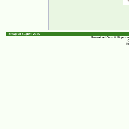
lørdag 08 august, 2026
Rosenlund Garn & Uldprodu
C
Te