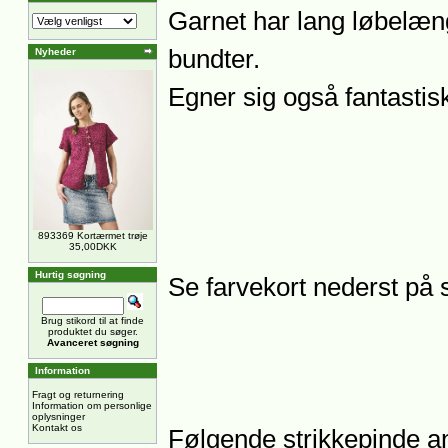
Garnet har lang løbelæn
bundter.
Nyheder
Egner sig også fantastisk 
893369 Kortærmet trøje
35,00DKK
Hurtig søgning
Se farvekort nederst på s
Brug stikord til at finde
produktet du søger.
Avanceret søgning
Information
Fragt og returnering
Information om personlige
oplysninger
Kontakt os
Følgende strikkepinde anb