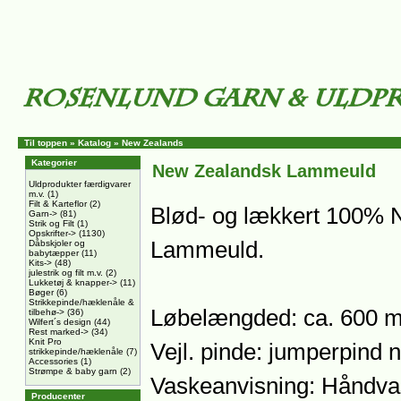
Til toppen
»
Katalog
»
New Zealands
Kategorier
New Zealandsk Lammeuld
Uldprodukter færdigvarer
m.v.
(1)
Filt & Karteflor
(2)
Blød- og lækkert 100% 
Garn->
(81)
Strik og Filt
(1)
Opskrifter->
(1130)
Lammeuld.
Dåbskjoler og
babytæpper
(11)
Kits->
(48)
julestrik og filt m.v.
(2)
Lukketøj & knapper->
(11)
Bøger
(6)
Strikkepinde/hæklenåle &
Løbelængded: ca. 600 m
tilbehø->
(36)
Wilfert´s design
(44)
Rest marked->
(34)
Knit Pro
Vejl. pinde: jumperpind n
strikkepinde/hæklenåle
(7)
Accessories
(1)
Strømpe & baby garn
(2)
Vaskeanvisning: Håndva
Producenter