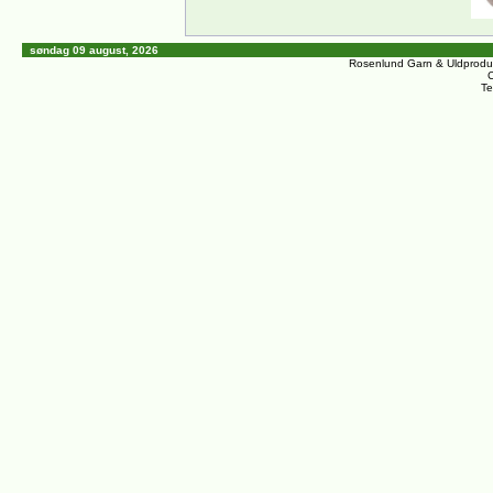
søndag 09 august, 2026
Rosenlund Garn & Uldprodu
C
Te