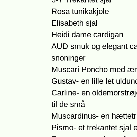
Rosa tunikakjole
Elisabeth sjal
Heidi dame cardigan
AUD smuk og elegant ca
snoninger
Muscari Poncho med æ
Gustav- en lille let uldu
Carline- en oldemorstrø
til de små
Muscardinus- en hættetrø
Pismo- et trekantet sjal 