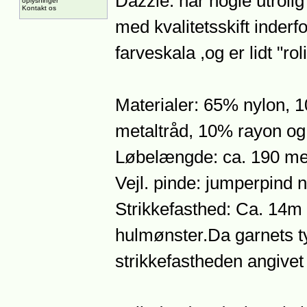
Dazzle: har nogle utrolig
oplysninger
Kontakt os
med kvalitetsskift inde
farveskala ,og er lidt "rol
Materialer: 65% nylon,
metaltråd, 10% rayon og
Løbelængde: ca. 190 me
Vejl. pinde: jumperpind nr
Strikkefasthed: Ca. 14m 
hulmønster.Da garnets ty
strikkefastheden angivet