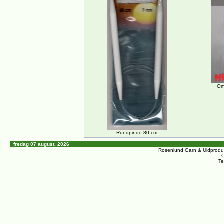
Om
Rundpinde 80 cm
fredag 07 august, 2026
Rosenlund Garn & Uldprodu
C
Te