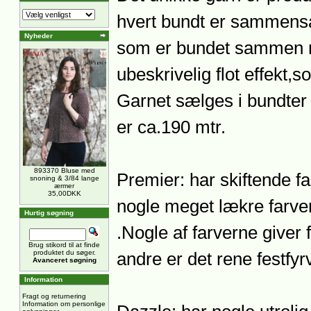
hvert bundt er sammensat
Nyheder
som er bundet sammen ma
ubeskrivelig flot effekt,s
Garnet sælges i bundte
er ca.190 mtr.
893370 Bluse med
Premier: har skiftende far
snoning & 3/84 lange
ærmer
35,00DKK
nogle meget lækre farver
Hurtig søgning
.Nogle af farverne give
Brug stikord til at finde
produktet du søger.
andre er det rene festfy
Avanceret søgning
Information
Fragt og returnering
Information om personlige