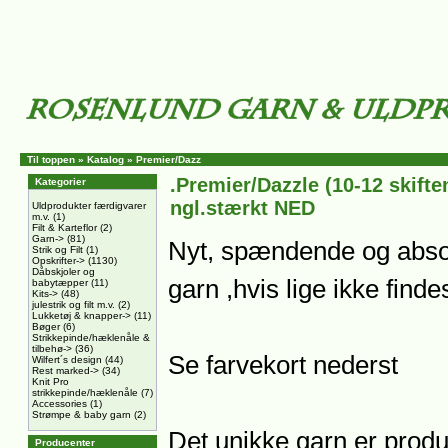
Til toppen
»
Katalog
»
Premier/Dazz
.Premier/Dazzle (10-12 skifte
Kategorier
ngl.stærkt NED
Uldprodukter færdigvarer
m.v.
(1)
Filt & Karteflor
(2)
Garn->
(81)
Nyt, spændende og abso
Strik og Filt
(1)
Opskrifter->
(1130)
Dåbskjoler og
garn ,hvis lige ikke finde
babytæpper
(11)
Kits->
(48)
julestrik og filt m.v.
(2)
Lukketøj & knapper->
(11)
Bøger
(6)
Strikkepinde/hæklenåle &
tilbehø->
(36)
Se farvekort nederst
Wilfert´s design
(44)
Rest marked->
(34)
Knit Pro
strikkepinde/hæklenåle
(7)
Accessories
(1)
Strømpe & baby garn
(2)
Det unikke garn er produc
Producenter