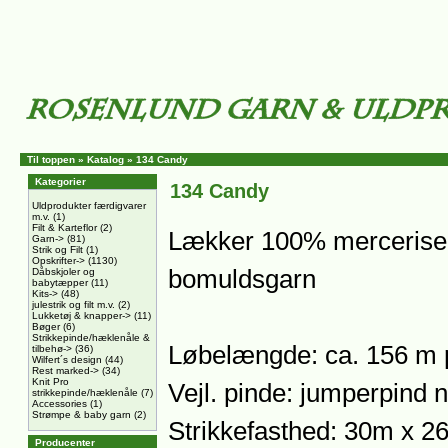
Til toppen
»
Katalog
»
134 Candy
Kategorier
134 Candy
Uldprodukter færdigvarer
m.v.
(1)
Filt & Karteflor
(2)
Lækker 100% merceriser
Garn->
(81)
Strik og Filt
(1)
Opskrifter->
(1130)
bomuldsgarn
Dåbskjoler og
babytæpper
(11)
Kits->
(48)
julestrik og filt m.v.
(2)
Lukketøj & knapper->
(11)
Bøger
(6)
Strikkepinde/hæklenåle &
Løbelængde: ca. 156 m 
tilbehø->
(36)
Wilfert´s design
(44)
Rest marked->
(34)
Knit Pro
Vejl. pinde: jumperpind nr
strikkepinde/hæklenåle
(7)
Accessories
(1)
Strømpe & baby garn
(2)
Strikkefasthed: 30m x 2
Producenter