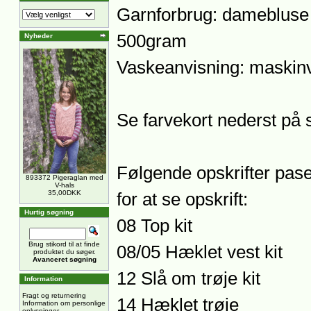
Garnforbrug: damebluse 
500gram
Nyheder
Vaskeanvisning: maskinv
Se farvekort nederst på 
Følgende opskrifter paser
893372 Pigeraglan med
V-hals
35,00DKK
for at se opskrift:
Hurtig søgning
08 Top kit
Brug stikord til at finde
08/05 Hæklet vest kit
produktet du søger.
Avanceret søgning
12 Slå om trøje kit
Information
Fragt og returnering
14 Hæklet trøje
Information om personlige
oplysninger