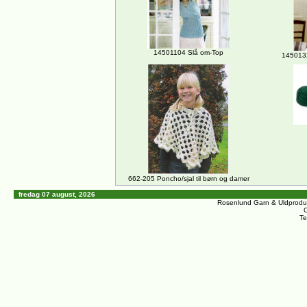
14501104 Slå om-Top
1450132
662-205 Poncho/sjal til børn og damer
fredag 07 august, 2026
Rosenlund Garn & Uldprodu
C
Te