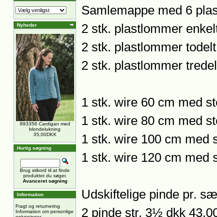
Samlemappe med 6 plas
2 stk. plastlommer enkel
Nyheder
2 stk. plastlommer todelt
2 stk. plastlommer tredel
1 stk. wire 60 cm med s
1 stk. wire 80 cm med s
893356 Cardigan med
blondelukning
35,00DKK
1 stk. wire 100 cm med 
Hurtig søgning
1 stk. wire 120 cm med 
Brug stikord til at finde
produktet du søger.
Avanceret søgning
Udskiftelige pinde pr. sæ
Information
Fragt og returnering
2 pinde str. 3½ dkk 43,0
Information om personlige
oplysninger