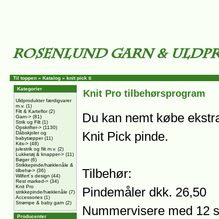
Til toppen
»
Katalog
»
knit pick ti
Kategorier
Knit Pro tilbehørsprogram
Uldprodukter færdigvarer
m.v.
(1)
Filt & Karteflor
(2)
Du kan nemt købe ekstra 
Garn->
(81)
Strik og Filt
(1)
Opskrifter->
(1130)
Knit Pick pinde.
Dåbskjoler og
babytæpper
(11)
Kits->
(48)
julestrik og filt m.v.
(2)
Lukketøj & knapper->
(11)
Bøger
(6)
Strikkepinde/hæklenåle &
Tilbehør:
tilbehø->
(36)
Wilfert´s design
(44)
Rest marked->
(34)
Knit Pro
Pindemåler dkk. 26,50
strikkepinde/hæklenåle
(7)
Accessories
(1)
Strømpe & baby garn
(2)
Nummervisere med 12 stk
Producenter