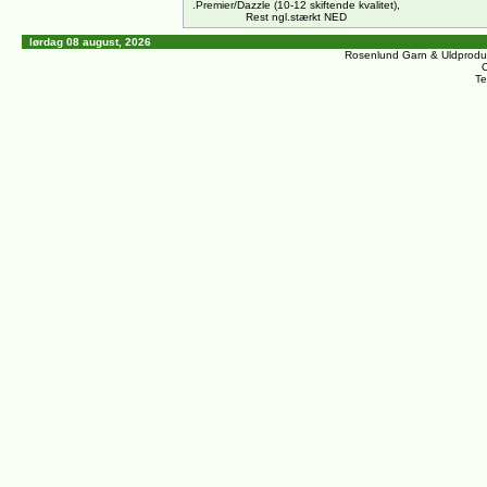
.Premier/Dazzle (10-12 skiftende kvalitet),
Rest ngl.stærkt NED
lørdag 08 august, 2026
Rosenlund Garn & Uldprodu
C
Te